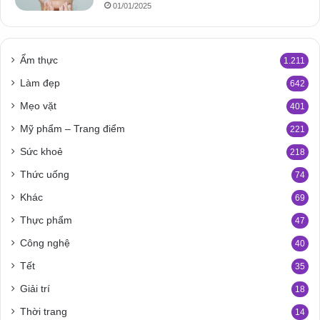
01/01/2025
Ẩm thực
1.211
Làm đẹp
642
Mẹo vặt
401
Mỹ phẩm – Trang điểm
221
Sức khoẻ
218
Thức uống
74
Khác
69
Thực phẩm
47
Công nghệ
40
Tết
35
Giải trí
18
Thời trang
14