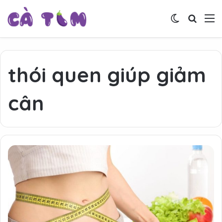
Switch skin
Tìm ki
M
thói quen giúp giảm
cân