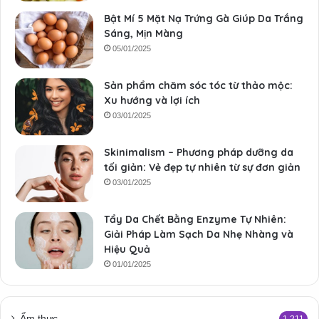
Bật Mí 5 Mặt Nạ Trứng Gà Giúp Da Trắng
Sáng, Mịn Màng
05/01/2025
Sản phẩm chăm sóc tóc từ thảo mộc:
Xu hướng và lợi ích
03/01/2025
Skinimalism – Phương pháp dưỡng da
tối giản: Vẻ đẹp tự nhiên từ sự đơn giản
03/01/2025
Tẩy Da Chết Bằng Enzyme Tự Nhiên:
Giải Pháp Làm Sạch Da Nhẹ Nhàng và
Hiệu Quả
01/01/2025
Ẩm thực
1.211