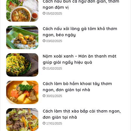
Cách nấu bún cá ngừ đơn giản, thơm
ngon đậm vị
05/02/2025
Cách nấu xôi lòng gà tôm khô thơm
ngon, béo ngậy
03/02/2025
Nộm xoài xanh – Món ăn thanh mát
giúp giải ngấy hiệu quả
01/02/2025
Cách làm bò hầm khoai tây thơm
ngon, đơn giản tại nhà
30/01/2025
Cách làm thịt xào bắp cải thơm ngon,
đơn giản tại nhà
17/01/2025