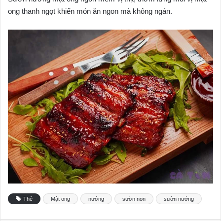
ong thanh ngọt khiến món ăn ngon mà không ngán.
Thẻ
Mật ong
nướng
sườn non
sườn nướng