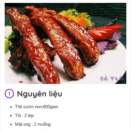
Nguyên liệu
Thịt sườn non:800gam
Tỏi : 2 tép
Mật ong : 2 muỗng