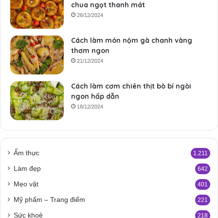
chua ngọt thanh mát
26/12/2024
Cách làm món nộm gà chanh vàng
thơm ngon
21/12/2024
Cách làm cơm chiên thịt bò bí ngòi
ngon hấp dẫn
18/12/2024
Ẩm thực
1.211
Làm đẹp
642
Mẹo vặt
401
Mỹ phẩm – Trang điểm
221
Sức khoẻ
218