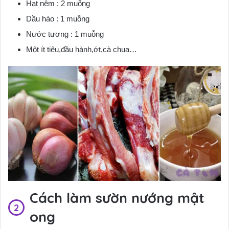
Hạt nêm : 2 muỗng
Dầu hào : 1 muỗng
Nước tương : 1 muỗng
Một ít tiêu,đầu hành,ớt,cà chua…
Cách làm sườn nướng mật
ong