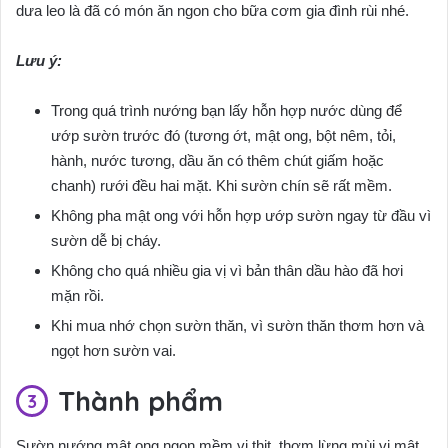
dưa leo là đã có món ăn ngon cho bữa cơm gia đình rùi nhé.
Lưu ý:
Trong quá trình nướng bạn lấy hỗn hợp nước dùng để
ướp sườn trước đó (tương ớt, mật ong, bột nêm, tỏi,
hành, nước tương, dầu ăn có thêm chút giấm hoặc
chanh) rưới đều hai mặt. Khi sườn chín sẽ rất mềm.
Không pha mật ong với hỗn hợp ướp sườn ngay từ đầu vì
sườn dễ bị cháy.
Không cho quá nhiều gia vị vì bản thân dầu hào đã hơi
mặn rồi.
Khi mua nhớ chọn sườn thăn, vì sườn thăn thơm hơn và
ngọt hơn sườn vai.
Thành phẩm
Sườn nướng mật ong ngon mềm vị thịt, thơm lừng mùi vị mật