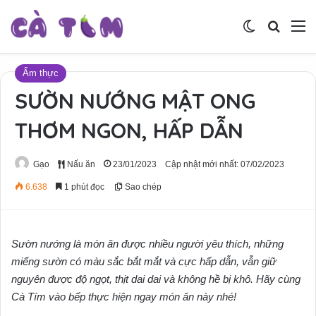
Switch skin
Tìm ki
M
Ẩm thực
SƯỜN NƯỚNG MẬT ONG
THƠM NGON, HẤP DẪN
Gạo
Nấu ăn
23/01/2023
Cập nhật mới nhất: 07/02/2023
6.638
1 phút đọc
Sao chép
Sườn nướng là món ăn được nhiều người yêu thích, những
miếng sườn có màu sắc bắt mắt và cực hấp dẫn, vẫn giữ
nguyên được độ ngọt, thịt dai dai và không hề bị khô. Hãy cùng
Cà Tím vào bếp thực hiện ngay món ăn này nhé!