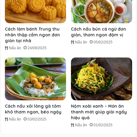
Cách làm bánh Trung thu
Cách nấu bún cá ngừ đơn
nhân thập cẩm ngon đơn
giản, thơm ngon đậm vị
giản tại nhà
Nấu ăn
05/02/2025
Nấu ăn
24/09/2025
Cách nấu xôi lòng gà tôm
Nộm xoài xanh – Món ăn
khô thơm ngon, béo ngậy
thanh mát giúp giải ngấy
hiệu quả
Nấu ăn
03/02/2025
Nấu ăn
01/02/2025