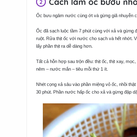
Cách làm ốc bươu nhồi
Ốc bưu ngâm nước cùng ớt và gừng giã nhuyễn cho
Ốc đã sạch luộc tầm 7 phút cùng với xả và gừng đập
ruột. Rửa thịt ốc với nước cho sạch và hết nhớt. 
lấy phần thịt ra dễ dàng hơn.
Tất cả hỗn hợp sau trộn đều: thịt ốc, thịt xay, m
nêm – nước mắn – tiêu mỗi thứ 1 ít.
Nhét cọng xả sâu vào phần miệng vỏ ốc, nhồi thật
30 phút. Phần nước hấp ốc cho xả và gừng đập d