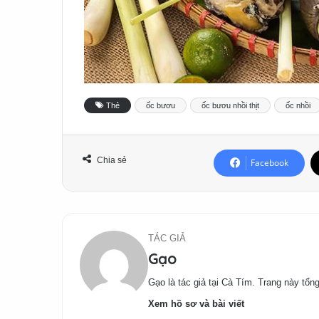
Thẻ
ốc bươu
ốc bươu nhồi thịt
ốc nhồi
Chia sẻ
Facebook
TÁC GIẢ
Gạo
Gạo là tác giả tại Cà Tím. Trang này tổng
Xem hồ sơ và bài viết