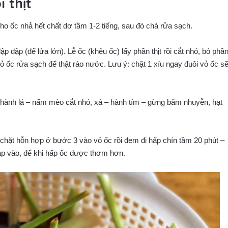
 thịt
 ốc nhả hết chất dơ tầm 1-2 tiếng, sau đó chà rửa sạch.
 dập (để lửa lớn). Lễ ốc (khêu ốc) lấy phần thịt rồi cắt nhỏ, bỏ phầ
Vỏ ốc rửa sạch để thật ráo nước. Lưu ý: chặt 1 xíu ngay đuôi vỏ ốc s
ọc, hành lá – nấm mèo cắt nhỏ, xả – hành tím – gừng băm nhuyễn, hạt
 chặt hỗn hợp ở bước 3 vào vỏ ốc rồi đem đi hấp chín tầm 20 phút –
ập vào, để khi hấp ốc được thơm hơn.