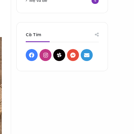
Mẹ và Bé
4
Cà Tím
Facebook
Instagram
Threads
Messenger
Mail