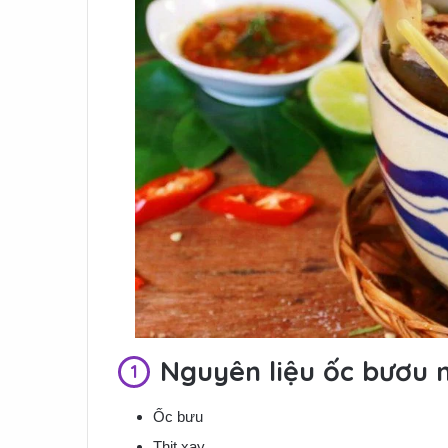
Nguyên liệu ốc bươu n
Ốc bưu
Thịt xay