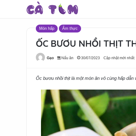
Món hấp
Ẩm thực
ỐC BƯƠU NHỒI THỊT T
Gạo
Nấu ăn
30/07/2023
Cập nhật mới nhất:
Ốc bươu nhồi thịt là một món ăn vô cùng hấp dẫn