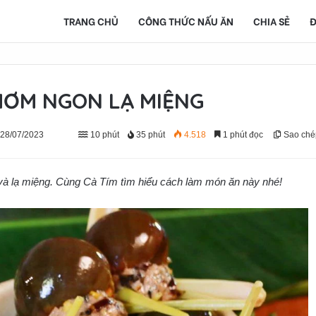
TRANG CHỦ
CÔNG THỨC NẤU ĂN
CHIA SẺ
Đ
HƠM NGON LẠ MIỆNG
 28/07/2023
10 phút
35 phút
4.518
1 phút đọc
Sao ché
 và lạ miệng. Cùng Cà Tím tìm hiểu cách làm món ăn này nhé!