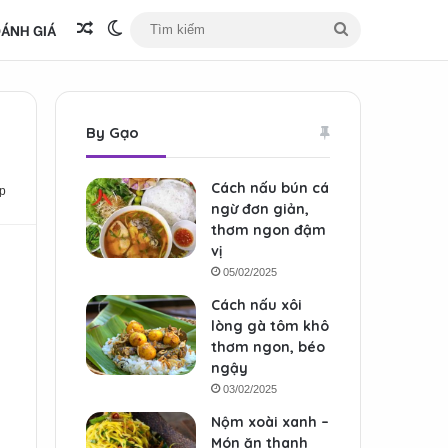
ÁNH GIÁ
Bài viết ngẫu nhiên
Switch skin
Tìm
kiếm
By Gạo
Cách nấu bún cá
p
ngừ đơn giản,
thơm ngon đậm
vị
05/02/2025
Cách nấu xôi
lòng gà tôm khô
thơm ngon, béo
ngậy
03/02/2025
Nộm xoài xanh –
Món ăn thanh