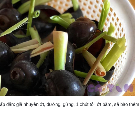
dẫn: giã nhuyễn ớt, đường, gừng, 1 chút tỏi, ớt băm, sả bào thêm