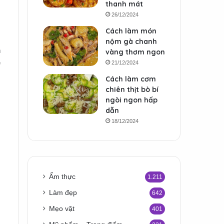
thanh mát
26/12/2024
Cách làm món
nộm gà chanh
n
vàng thơm ngon
ẽ
21/12/2024
Cách làm cơm
chiên thịt bò bí
ngòi ngon hấp
dẫn
18/12/2024
Ẩm thực
1.211
Làm đẹp
642
Mẹo vặt
401