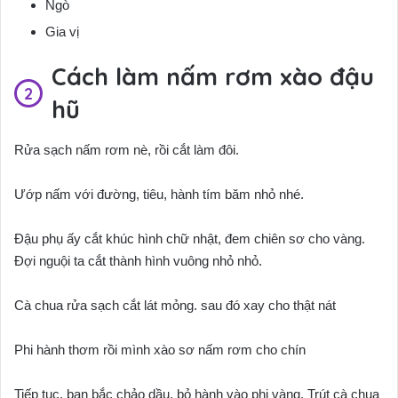
Ngò
Gia vị
Cách làm nấm rơm xào đậu
hũ
Rửa sạch nấm rơm nè, rồi cắt làm đôi.
Ướp nấm với đường, tiêu, hành tím băm nhỏ nhé.
Đậu phụ ấy cắt khúc hình chữ nhật, đem chiên sơ cho vàng.
Đợi nguội ta cắt thành hình vuông nhỏ nhỏ.
Cà chua rửa sạch cắt lát mỏng. sau đó xay cho thật nát
Phi hành thơm rồi mình xào sơ nấm rơm cho chín
Tiếp tục, bạn bắc chảo dầu, bỏ hành vào phi vàng. Trút cà chua