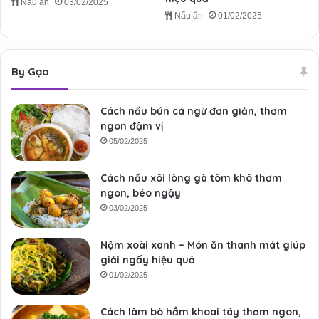
Nấu ăn
03/02/2025
Nấu ăn
01/02/2025
By Gạo
Cách nấu bún cá ngừ đơn giản, thơm
ngon đậm vị
05/02/2025
Cách nấu xôi lòng gà tôm khô thơm
ngon, béo ngậy
03/02/2025
Nộm xoài xanh – Món ăn thanh mát giúp
giải ngấy hiệu quả
01/02/2025
Cách làm bò hầm khoai tây thơm ngon,