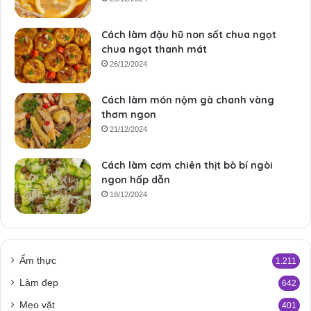
Cách làm đậu hũ non sốt chua ngọt
chua ngọt thanh mát
26/12/2024
Cách làm món nộm gà chanh vàng
thơm ngon
21/12/2024
Cách làm cơm chiên thịt bò bí ngòi
ngon hấp dẫn
18/12/2024
Ẩm thực
1.211
Làm đẹp
642
Mẹo vặt
401