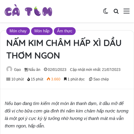
Switch skin
Tìm ki
M
Món chay
Món hấp
Ẩm thực
NẤM KIM CHÂM HẤP XÌ DẦU
THƠM NGON
Gạo
Nấu ăn
02/01/2023
Cập nhật mới nhất: 21/07/2023
10 phút
15 phút
3.660
1 phút đọc
Sao chép
Nếu bạn đang tìm kiếm một món ăn thanh đạm, ít dầu mỡ để
đổi vị cho bữa cơm gia đình thì nấm kim châm hấp nước tương
là một gợi ý cực kỳ lý tưởng nhờ hương vị thanh mát mà vẫn
thơm ngon, hấp dẫn.