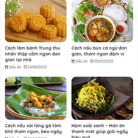
Cách làm bánh Trung thu
Cách nấu bún cá ngừ đơn
nhân thập cẩm ngon đơn
giản, thơm ngon đậm vị
giản tại nhà
Nấu ăn
05/02/2025
Nấu ăn
24/09/2025
Cách nấu xôi lòng gà tôm
Nộm xoài xanh – Món ăn
khô thơm ngon, béo ngậy
thanh mát giúp giải ngấy
hiệu quả