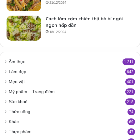
21/12/2024
Cách làm cơm chiên thịt bò bí ngòi
ngon hấp dẫn
18/12/2024
Ẩm thực
1.211
Làm đẹp
642
Mẹo vặt
401
Mỹ phẩm – Trang điểm
221
Sức khoẻ
218
Thức uống
74
Khác
69
Thực phẩm
47