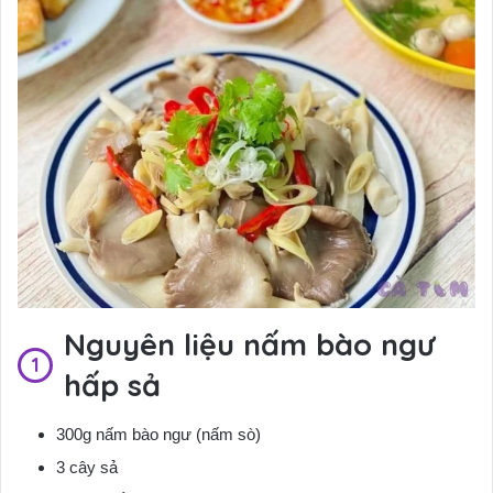
Nguyên liệu nấm bào ngư
hấp sả
300g nấm bào ngư (nấm sò)
3 cây sả