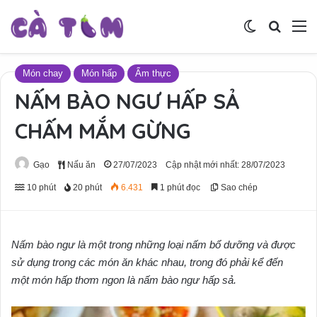
Switch skin
Tìm ki
M
Món chay
Món hấp
Ẩm thực
NẤM BÀO NGƯ HẤP SẢ
CHẤM MẮM GỪNG
Gạo
Nấu ăn
27/07/2023
Cập nhật mới nhất: 28/07/2023
10 phút
20 phút
6.431
1 phút đọc
Sao chép
Nấm bào ngư là một trong những loại nấm bổ dưỡng và được
sử dụng trong các món ăn khác nhau, trong đó phải kể đến
một món hấp thơm ngon là nấm bào ngư hấp sả.