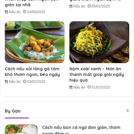
giản tại nhà
Nấu ăn
05/02/2025
Nấu ăn
24/09/2025
Cách nấu xôi lòng gà tôm
Nộm xoài xanh – Món ăn
khô thơm ngon, béo ngậy
thanh mát giúp giải ngấy
hiệu quả
Nấu ăn
03/02/2025
Nấu ăn
01/02/2025
By Gạo
Cách nấu bún cá ngừ đơn giản, thơm
ngon đậm vị