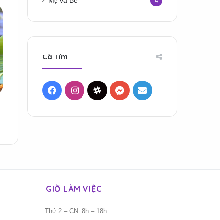
Mẹ và Bé
4
Cà Tím
Facebook
Instagram
Threads
Messenger
Mail
GIỜ LÀM VIỆC
Thứ 2 – CN: 8h – 18h