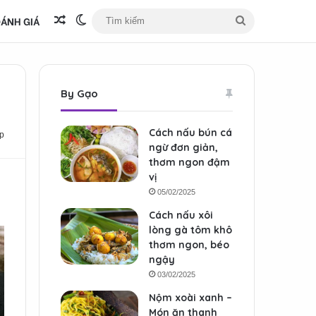
ÁNH GIÁ
Bài viết ngẫu nhiên
Switch skin
Tìm
kiếm
By Gạo
Cách nấu bún cá
p
ngừ đơn giản,
thơm ngon đậm
vị
05/02/2025
Cách nấu xôi
lòng gà tôm khô
thơm ngon, béo
ngậy
03/02/2025
Nộm xoài xanh –
Món ăn thanh