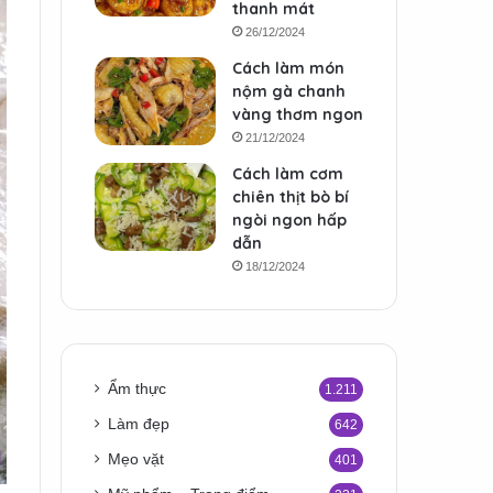
thanh mát
26/12/2024
Cách làm món
nộm gà chanh
vàng thơm ngon
21/12/2024
Cách làm cơm
chiên thịt bò bí
ngòi ngon hấp
dẫn
18/12/2024
Ẩm thực
1.211
Làm đẹp
642
Mẹo vặt
401