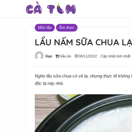
Món lẩu
Ẩm thực
LẨU NẤM SỮA CHUA LẠ
Gạo
Nấu ăn
06/11/2022
Cập nhật mới nhất:
Nghe lẩu sữa chua có vẻ lạ, nhưng thực tế không
độc lạ này nhé.