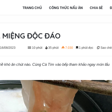
TRANG CHỦ
CÔNG THỨC NẤU ĂN
CHIA SẺ
Đ
 MIỆNG ĐỘC ĐÁO
 16/08/2023
10 phút
35 phút
7.030
1 phút đọc
Sao ché
 hề khó ăn chút nào. Cùng Cà Tím vào bếp tham khảo ngay món lẩu