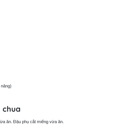
t năng)
 chua
vừa ăn. Đậu phụ cắt miếng vừa ăn.