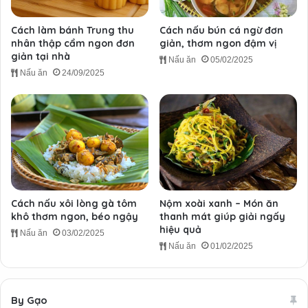
Cách làm bánh Trung thu
Cách nấu bún cá ngừ đơn
nhân thập cẩm ngon đơn
giản, thơm ngon đậm vị
giản tại nhà
Nấu ăn
05/02/2025
Nấu ăn
24/09/2025
Cách nấu xôi lòng gà tôm
Nộm xoài xanh – Món ăn
khô thơm ngon, béo ngậy
thanh mát giúp giải ngấy
hiệu quả
Nấu ăn
03/02/2025
Nấu ăn
01/02/2025
By Gạo