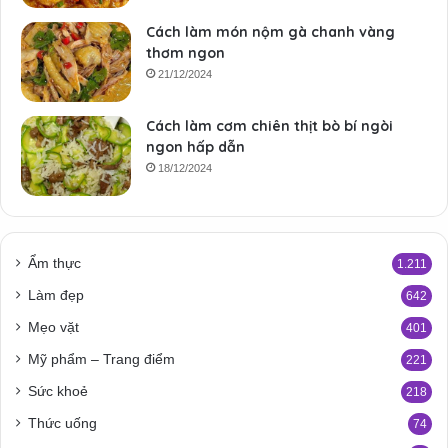
Cách làm món nộm gà chanh vàng
thơm ngon
21/12/2024
Cách làm cơm chiên thịt bò bí ngòi
ngon hấp dẫn
18/12/2024
Ẩm thực
1.211
Làm đẹp
642
Mẹo vặt
401
Mỹ phẩm – Trang điểm
221
Sức khoẻ
218
Thức uống
74