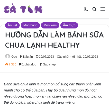
Switch skin
Tìm ki
M
Ăn vặt
Món bánh
Món kem
Ẩm thực
HƯỠNG DẪN LÀM BÁNH SỮA
CHUA LẠNH HEALTHY
Gạo
Nấu ăn
19/07/2023
Cập nhật mới nhất: 19/07/2023
7.370
1 phút đọc
Sao chép
Bánh sữa chua lạnh là một món bổ sung các thành phần lành
mạnh cho cơ thể của bạn. Hãy bỏ qua những món đồ ngọt
nhiều đường hoặc món ăn vặt chiên rán nhiều dầu mỡ, bạn có
thể dùng bánh sữa chua lạnh để tráng miệng.