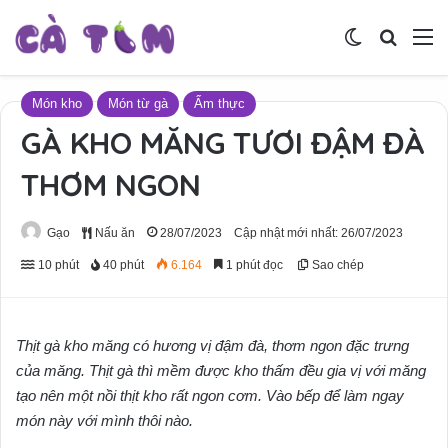
Switch skin
Tìm ki
M
Món kho
Món từ gà
Ẩm thực
GÀ KHO MĂNG TƯƠI ĐẬM ĐÀ
THƠM NGON
Gạo
Nấu ăn
28/07/2023
Cập nhật mới nhất: 26/07/2023
10 phút
40 phút
6.164
1 phút đọc
Sao chép
Thịt gà kho măng có hương vị đậm đà, thơm ngon đặc trưng
của măng. Thịt gà thì mềm được kho thấm đều gia vị với măng
tạo nên một nồi thịt kho rất ngon cơm. Vào bếp để làm ngay
món này với mình thôi nào.