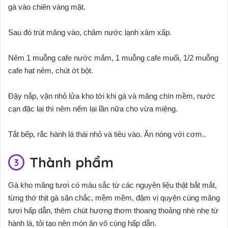
gà vào chiên vàng mặt.
Sau đó trút măng vào, châm nước lạnh xâm xấp.
Nêm 1 muỗng cafe nước mắm, 1 muỗng cafe muối, 1/2 muỗng
cafe hạt nêm, chút ớt bột.
Đậy nắp, vặn nhỏ lửa kho tới khi gà và măng chín mềm, nước
cạn đặc lại thì nêm nếm lại lần nữa cho vừa miệng.
Tắt bếp, rắc hành lá thái nhỏ và tiêu vào. Ăn nóng với cơm..
Thành phẩm
Gà kho măng tươi có màu sắc từ các nguyên liệu thật bắt mắt,
từng thớ thịt gà săn chắc, mềm mềm, đậm vị quyện cùng măng
tươi hấp dẫn, thêm chút hương thơm thoang thoảng nhè nhẹ từ
hành lá, tỏi tạo nên món ăn vô cùng hấp dẫn.