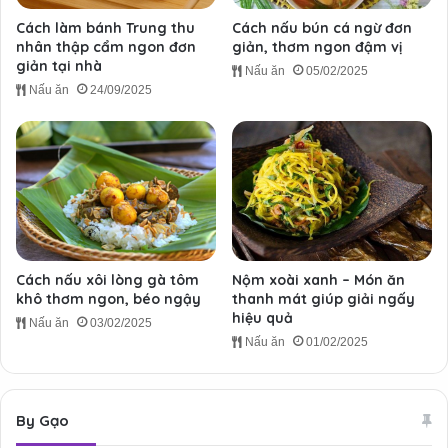
Cách làm bánh Trung thu
Cách nấu bún cá ngừ đơn
nhân thập cẩm ngon đơn
giản, thơm ngon đậm vị
giản tại nhà
Nấu ăn
05/02/2025
Nấu ăn
24/09/2025
Cách nấu xôi lòng gà tôm
Nộm xoài xanh – Món ăn
khô thơm ngon, béo ngậy
thanh mát giúp giải ngấy
hiệu quả
Nấu ăn
03/02/2025
Nấu ăn
01/02/2025
By Gạo