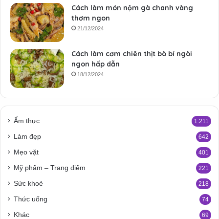
Cách làm món nộm gà chanh vàng
thơm ngon
21/12/2024
Cách làm cơm chiên thịt bò bí ngòi
ngon hấp dẫn
18/12/2024
Ẩm thực
1.211
Làm đẹp
642
Mẹo vặt
401
Mỹ phẩm – Trang điểm
221
Sức khoẻ
218
Thức uống
74
Khác
69