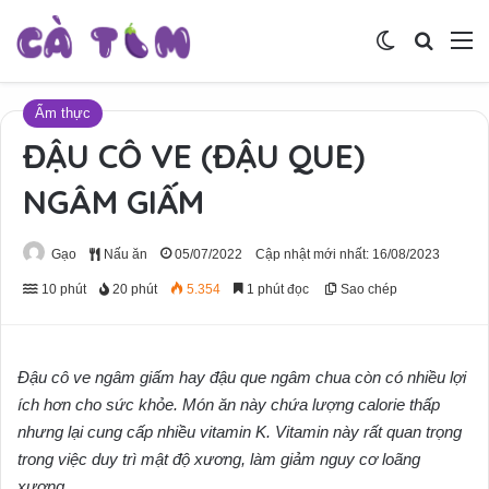
Switch skin
Tìm ki
M
Ẩm thực
ĐẬU CÔ VE (ĐẬU QUE)
NGÂM GIẤM
Gạo
Nấu ăn
05/07/2022
Cập nhật mới nhất: 16/08/2023
10 phút
20 phút
5.354
1 phút đọc
Sao chép
Đậu cô ve ngâm giấm hay đậu que ngâm chua còn có nhiều lợi
ích hơn cho sức khỏe. Món ăn này chứa lượng calorie thấp
nhưng lại cung cấp nhiều vitamin K. Vitamin này rất quan trọng
trong việc duy trì mật độ xương, làm giảm nguy cơ loãng
xương.