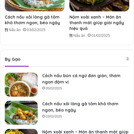
Cách nấu xôi lòng gà tôm
Nộm xoài xanh – Món ăn
khô thơm ngon, béo ngậy
thanh mát giúp giải ngấy
hiệu quả
Nấu ăn
03/02/2025
Nấu ăn
01/02/2025
By Gạo
Cách nấu bún cá ngừ đơn giản, thơm
ngon đậm vị
05/02/2025
Cách nấu xôi lòng gà tôm khô thơm
ngon, béo ngậy
03/02/2025
Nộm xoài xanh – Món ăn thanh mát giúp