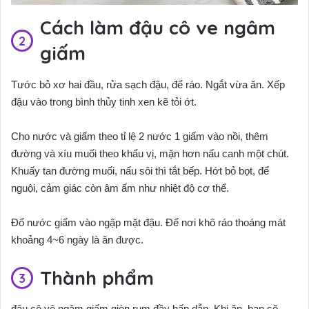
Cách làm đậu cô ve ngâm
giấm
Tước bỏ xơ hai đầu, rửa sạch đậu, để ráo. Ngắt vừa ăn. Xếp
đậu vào trong bình thủy tinh xen kẽ tỏi ớt.
Cho nước và giấm theo tỉ lệ 2 nước 1 giấm vào nồi, thêm
đường và xíu muối theo khẩu vị, mặn hơn nấu canh một chút.
Khuấy tan đường muối, nấu sôi thì tắt bếp. Hớt bỏ bọt, để
nguội, cảm giác còn âm ấm như nhiệt độ cơ thể.
Đổ nước giấm vào ngập mặt đậu. Để nơi khô ráo thoáng mát
khoảng 4~6 ngày là ăn được.
Thành phẩm
đậu cô vê ngâm giấm giòn rụm đầy hấp dẫn. Khi ăn, bạn sẽ