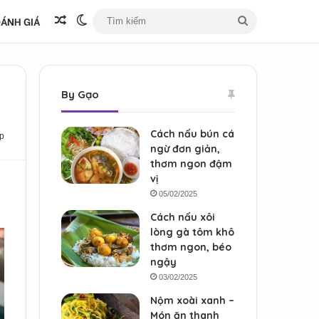
ÁNH GIÁ
Bài viết ngẫu nhiên
Switch skin
Tìm
kiếm
By Gạo
Cách nấu bún cá
p
ngừ đơn giản,
thơm ngon đậm
vị
05/02/2025
Cách nấu xôi
lòng gà tôm khô
thơm ngon, béo
ngậy
03/02/2025
Nộm xoài xanh –
Món ăn thanh