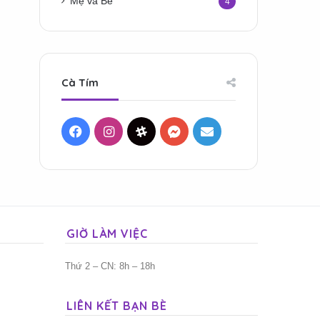
Mẹ và Bé
4
Cà Tím
Facebook
Instagram
Threads
Messenger
Mail
GIỜ LÀM VIỆC
Thứ 2 – CN: 8h – 18h
LIÊN KẾT BẠN BÈ