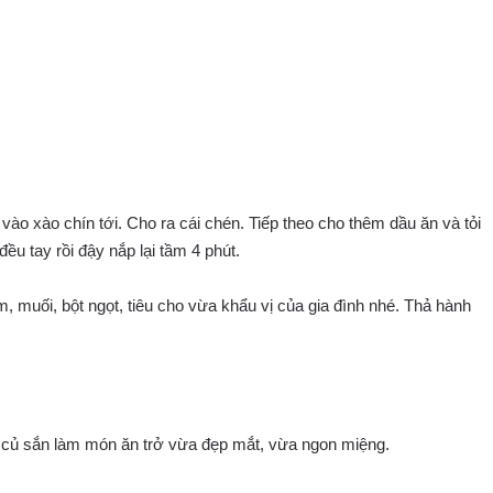
ào xào chín tới. Cho ra cái chén. Tiếp theo cho thêm dầu ăn và tỏi
ều tay rồi đậy nắp lại tầm 4 phút.
muối, bột ngọt, tiêu cho vừa khẩu vị của gia đình nhé. Thả hành
từ củ sắn làm món ăn trở vừa đẹp mắt, vừa ngon miệng.