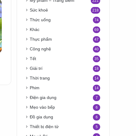
Mỹ phẩm – Trang điểm
221
Sức khoẻ
218
Thức uống
74
Khác
69
Thực phẩm
47
Công nghệ
40
Tết
35
Giải trí
18
Thời trang
14
Phim
14
Điện gia dụng
7
Mẹo vào bếp
6
Đồ gia dụng
6
Thiết bị điện tử
5