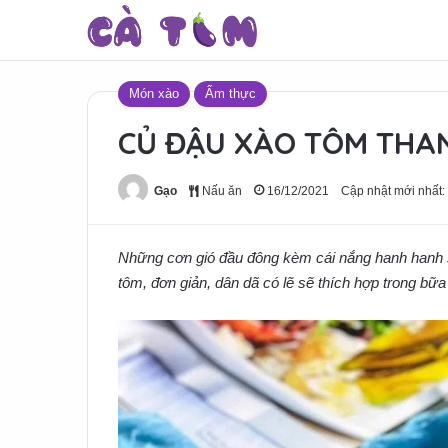
Món xào
Ẩm thực
CỦ ĐẬU XÀO TÔM THA
Gạo
Nấu ăn
16/12/2021
Cập nhật mới nhất:
Những cơn gió đầu đông kèm cái nắng hanh hanh 
tôm, đơn giản, dân dã có lẽ sẽ thích hợp trong bữ