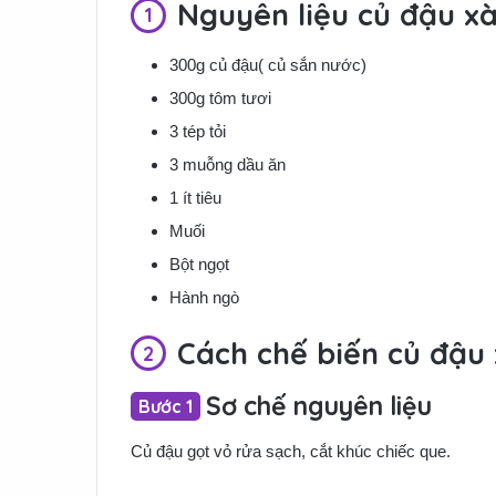
Nguyên liệu củ đậu x
300g củ đậu( củ sắn nước)
300g tôm tươi
3 tép tỏi
3
muỗng dầu ăn
1 ít tiêu
Muối
Bột ngọt
Hành ngò
Cách chế biến củ đậu
Sơ chế nguyên liệu
Củ đậu gọt vỏ rửa sạch, cắt khúc chiếc que.