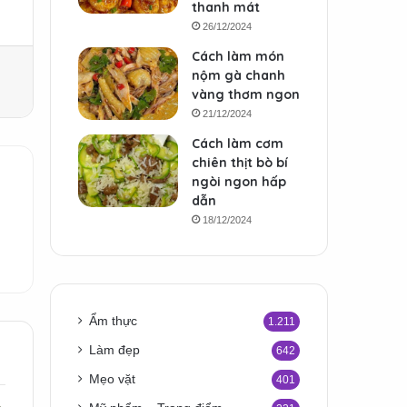
thanh mát
26/12/2024
Cách làm món
nộm gà chanh
vàng thơm ngon
21/12/2024
Cách làm cơm
chiên thịt bò bí
ngòi ngon hấp
dẫn
18/12/2024
Ẩm thực
1.211
Làm đẹp
642
Mẹo vặt
401