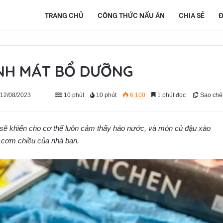
TRANG CHỦ
CÔNG THỨC NẤU ĂN
CHIA SẺ
Đ
NH MÁT BỔ DƯỠNG
 12/08/2023
10 phút
10 phút
6.100
1 phút đọc
Sao ché
sẽ khiến cho cơ thể luôn cảm thấy háo nước, và món củ đậu xào
a cơm chiều của nhà bạn.