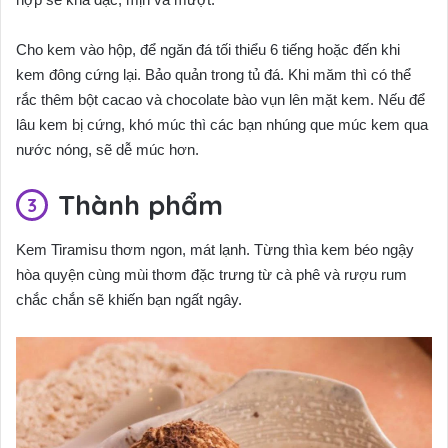
Cho kem vào hộp, để ngăn đá tối thiểu 6 tiếng hoặc đến khi
kem đông cứng lại. Bảo quản trong tủ đá. Khi măm thì có thể
rắc thêm bột cacao và chocolate bào vụn lên mặt kem. Nếu để
lâu kem bị cứng, khó múc thì các bạn nhúng que múc kem qua
nước nóng, sẽ dễ múc hơn.
Thành phẩm
Kem Tiramisu thơm ngon, mát lạnh. Từng thìa kem béo ngậy
hòa quyện cùng mùi thơm đặc trưng từ cà phê và rượu rum
chắc chắn sẽ khiến bạn ngất ngây.