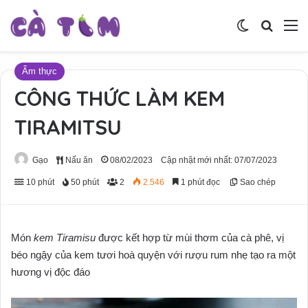
Switch skin
Tìm ki
M
Ẩm thực
CÔNG THỨC LÀM KEM
TIRAMITSU
Gạo
Nấu ăn
08/02/2023
Cập nhật mới nhất: 07/07/2023
10 phút
50 phút
2
2.546
1 phút đọc
Sao chép
Món
kem Tiramisu
được kết hợp từ mùi thơm của cà phê, vị
béo ngậy của kem tươi hoà quyện với rượu rum nhẹ tạo ra một
hương vị độc đáo