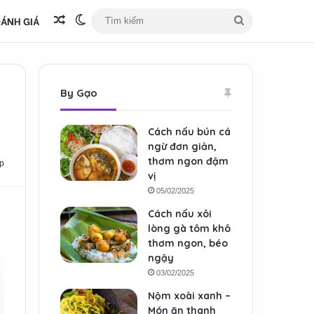
ÁNH GIÁ
Bài viết ngẫu nhiên
Switch skin
Tìm
kiếm
By Gạo
Cách nấu bún cá
ngừ đơn giản,
thơm ngon đậm
p
vị
05/02/2025
Cách nấu xôi
lòng gà tôm khô
thơm ngon, béo
ngậy
03/02/2025
Nộm xoài xanh –
Món ăn thanh