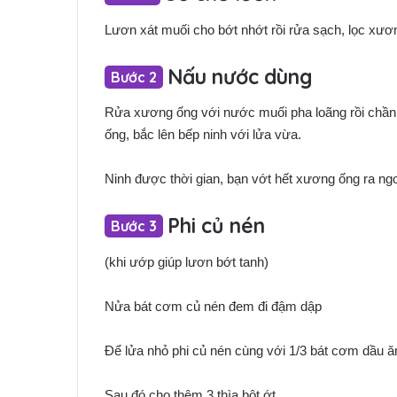
Lươn xát muối cho bớt nhớt rồi rửa sạch, lọc xươ
Nấu nước dùng
Rửa xương ống với nước muối pha loãng rồi chần 
ống, bắc lên bếp ninh với lửa vừa.
Ninh được thời gian, bạn vớt hết xương ống ra ngo
Phi củ nén
(khi ướp giúp lươn bớt tanh)
Nửa bát cơm củ nén đem đi đậm dập
Để lửa nhỏ phi củ nén cùng với 1/3 bát cơm dầu ăn
Sau đó cho thêm 3 thìa bột ớt.