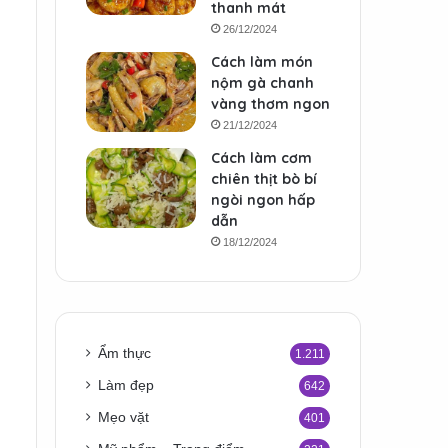
thanh mát
26/12/2024
Cách làm món
nộm gà chanh
vàng thơm ngon
21/12/2024
Cách làm cơm
chiên thịt bò bí
ngòi ngon hấp
dẫn
18/12/2024
Ẩm thực
1.211
Làm đẹp
642
Mẹo vặt
401