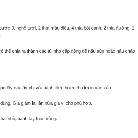
bước 3, nghệ tươi, 2 thìa màu điều, 4 thìa bột canh, 2 thìa đường, 1
t
ó thể chia ra thành các túi nhỏ cấp đông để nấu súp hoặc nấu cháo
 gạn lấy dầu ấy phi với hành tăm thơm cho lươn vào xào.
dùng. Gia giảm lại lần nữa gia vị cho phù hợp.
 thái nhỏ, hành tây thái mỏng.