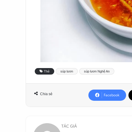
Thẻ
súp lươn
súp lươn Nghệ An
Chia sẻ
Facebook
TÁC GIẢ