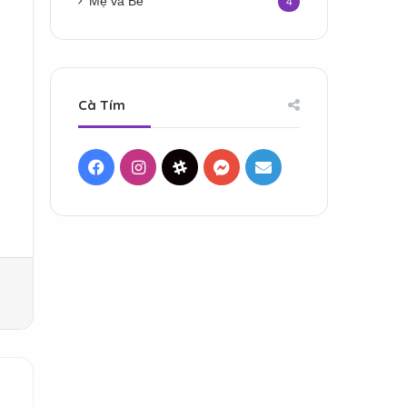
Mẹ và Bé
4
Cà Tím
Facebook
Instagram
Threads
Messenger
Mail