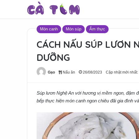
Món canh
Món súp
Ẩm thực
CÁCH NẤU SÚP LƯƠN 
DƯỠNG
Gạo
Nấu ăn
26/08/2023
Cập nhật mới nhất:
Súp lươn Nghệ An với hương vị mềm ngon, đậm đà
bếp thực hiện món canh ngon chiêu đãi gia đình và