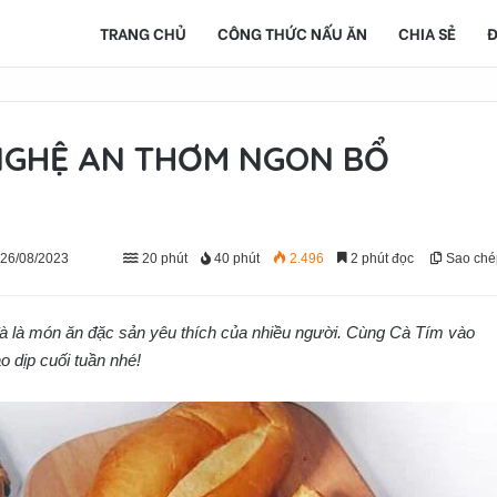
TRANG CHỦ
CÔNG THỨC NẤU ĂN
CHIA SẺ
Đ
NGHỆ AN THƠM NGON BỔ
 26/08/2023
20 phút
40 phút
2.496
2 phút đọc
Sao ché
 là món ăn đặc sản yêu thích của nhiều người. Cùng Cà Tím vào
o dịp cuối tuần nhé!