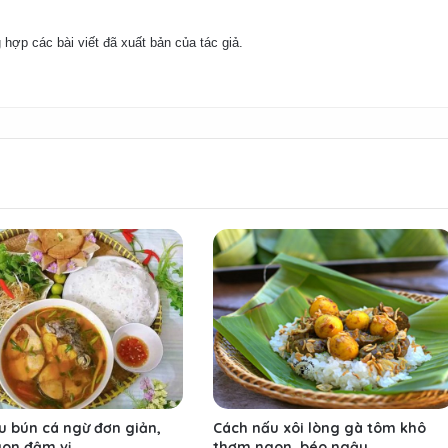
 hợp các bài viết đã xuất bản của tác giả.
u bún cá ngừ đơn giản,
Cách nấu xôi lòng gà tôm khô
on đậm vị
thơm ngon, béo ngậy