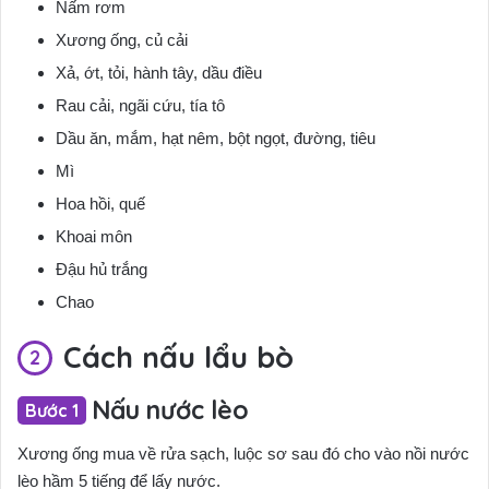
Nấm rơm
Xương ống, củ cải
Xả, ớt, tỏi, hành tây, dầu điều
Rau cải, ngãi cứu, tía tô
Dầu ăn, mắm, hạt nêm, bột ngọt, đường, tiêu
Mì
Hoa hồi, quế
Khoai môn
Đậu hủ trắng
Chao
Cách nấu lẩu bò
Nấu nước lèo
Xương ống mua về rửa sạch, luộc sơ sau đó cho vào nồi nước
lèo hầm 5 tiếng để lấy nước.