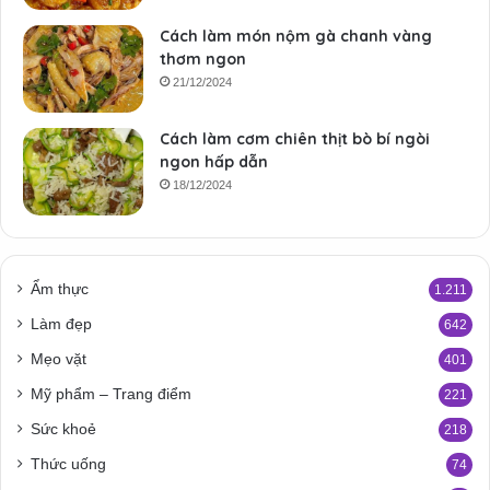
Cách làm món nộm gà chanh vàng
thơm ngon
21/12/2024
Cách làm cơm chiên thịt bò bí ngòi
ngon hấp dẫn
18/12/2024
Ẩm thực
1.211
Làm đẹp
642
Mẹo vặt
401
Mỹ phẩm – Trang điểm
221
Sức khoẻ
218
Thức uống
74