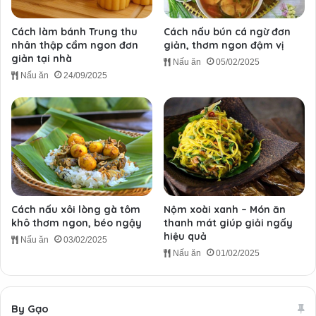
Cách làm bánh Trung thu
Cách nấu bún cá ngừ đơn
nhân thập cẩm ngon đơn
giản, thơm ngon đậm vị
giản tại nhà
Nấu ăn
05/02/2025
Nấu ăn
24/09/2025
Cách nấu xôi lòng gà tôm
Nộm xoài xanh – Món ăn
khô thơm ngon, béo ngậy
thanh mát giúp giải ngấy
hiệu quả
Nấu ăn
03/02/2025
Nấu ăn
01/02/2025
By Gạo