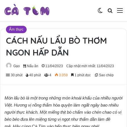
Switch skin
Tìm ki
M
Ẩm thực
CÁCH NẤU LẨU BÒ THƠM
NGON HẤP DẪN
Gạo
Nấu ăn
11/04/2023
Cập nhật mới nhất: 11/04/2023
30 phút
40 phút
4
3.059
1 phút đọc
Sao chép
Món lẩu bò là một trong những món khoái khẩu của nhiều người
Việt. Hương vị nồng thắm hòa quyện làm ngất ngây bao nhiêu
người thực khách. Một miếng thịt bò chấm vào chén chao có vị
béo béo đưa lên miệng từng vị ngọt như thấm dần làm đê
mê. Hãy cùng Cà Tím vào bếp thực hiện ngay nhé!