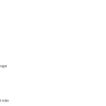
 ngọt
n
ớt mặn