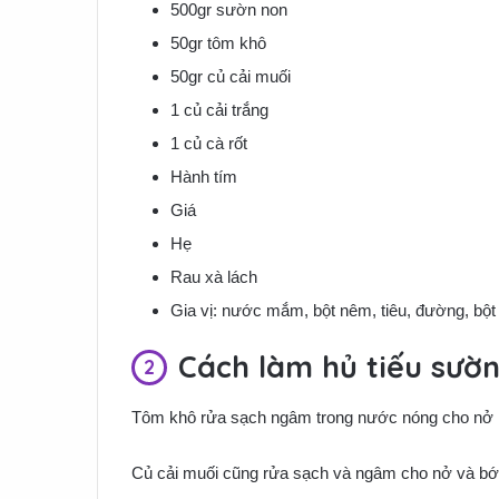
500gr sườn non
50gr tôm khô
50gr củ cải muối
1 củ cải trắng
1 củ cà rốt
Hành tím
Giá
Hẹ
Rau xà lách
Gia vị: nước mắm, bột nêm, tiêu, đường, bột
Cách làm hủ tiếu sườ
Tôm khô rửa sạch ngâm trong nước nóng cho nở
Củ cải muối cũng rửa sạch và ngâm cho nở và b