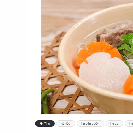
Thẻ
hủ tiếu
hủ tiếu sườn
hủ tíu
hủ