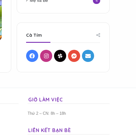
Mẹ và Bé
4
Cà Tím
Facebook
Instagram
Threads
Messenger
Mail
GIỜ LÀM VIỆC
Thứ 2 – CN: 8h – 18h
LIÊN KẾT BẠN BÈ