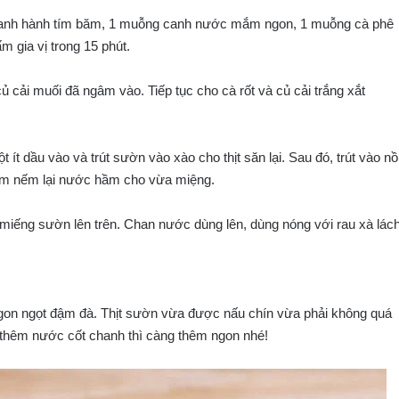
canh hành tím băm, 1 muỗng canh nước mắm ngon, 1 muỗng cà phê
 gia vị trong 15 phút.
 cải muối đã ngâm vào. Tiếp tục cho cà rốt và củ cải trắng xắt
 ít dầu vào và trút sườn vào xào cho thịt săn lại. Sau đó, trút vào nồ
Nêm nếm lại nước hầm cho vừa miệng.
2-3 miếng sườn lên trên. Chan nước dùng lên, dùng nóng với rau xà lách
ngon ngọt đậm đà. Thịt sườn vừa được nấu chín vừa phải không quá
và thêm nước cốt chanh thì càng thêm ngon nhé!