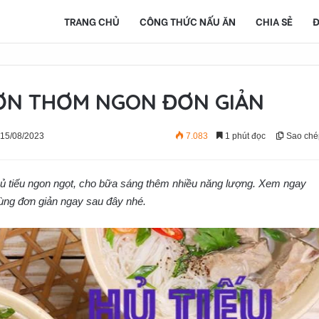
TRANG CHỦ
CÔNG THỨC NẤU ĂN
CHIA SẺ
Đ
ƯỜN THƠM NGON ĐƠN GIẢN
 15/08/2023
7.083
1 phút đọc
Sao ché
ủ tiếu ngon ngọt, cho bữa sáng thêm nhiều năng lượng. Xem ngay
ùng đơn giản ngay sau đây nhé.