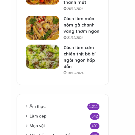
thanh mát
26/12/2024
Cách làm món
nộm gà chanh
vàng thơm ngon
21/12/2024
Cách làm cơm
chiên thịt bò bí
ngòi ngon hấp
dẫn
18/12/2024
Ẩm thực
1.211
Làm đẹp
642
Mẹo vặt
401