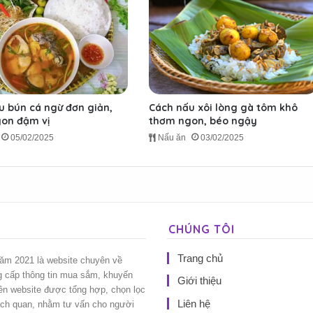
u bún cá ngừ đơn giản,
Cách nấu xôi lòng gà tôm khô
on đậm vị
thơm ngon, béo ngậy
05/02/2025
Nấu ăn
03/02/2025
CHÚNG TÔI
Trang chủ
năm 2021 là website chuyên về
g cấp thông tin mua sắm, khuyến
Giới thiệu
rên website được tổng hợp, chọn lọc
Liên hệ
ách quan, nhằm tư vấn cho người