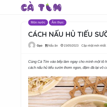
Món nước
Ẩm thực
CÁCH NẤU HỦ TIẾU S
Gạo
Nấu ăn
15/05/2023
Cập nhật mới nhất:
Cùng Cà Tím vào bếp làm ngay cho mình một tô h
cách nấu hủ tiếu sườn thơm ngon, đậm đà lại vô c