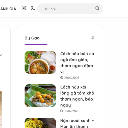
ÁNH GIÁ
Bài viết ngẫu nhiên
Switch skin
Tìm
kiếm
By Gạo
Cách nấu bún cá
p
ngừ đơn giản,
thơm ngon đậm
vị
05/02/2025
Cách nấu xôi
lòng gà tôm khô
thơm ngon, béo
ngậy
03/02/2025
Nộm xoài xanh –
Món ăn thanh