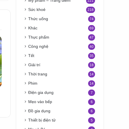
Mỹ phẩm – Trang điểm
221
Sức khoẻ
218
Thức uống
74
Khác
69
Thực phẩm
47
Công nghệ
40
Tết
35
Giải trí
18
Thời trang
14
Phim
14
Điện gia dụng
7
Mẹo vào bếp
6
Đồ gia dụng
6
Thiết bị điện tử
5