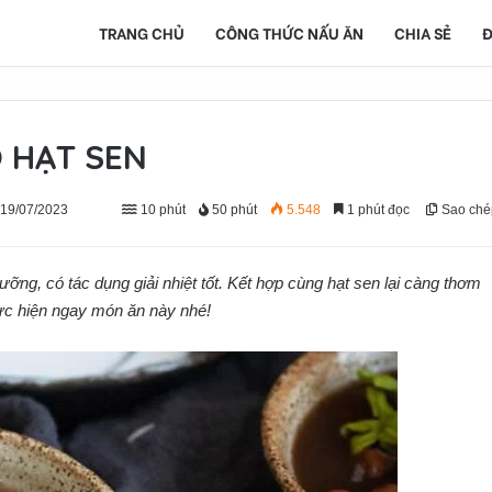
TRANG CHỦ
CÔNG THỨC NẤU ĂN
CHIA SẺ
Đ
 HẠT SEN
 19/07/2023
10 phút
50 phút
5.548
1 phút đọc
Sao ché
ỡng, có tác dụng giải nhiệt tốt. Kết hợp cùng hạt sen lại càng thơm
c hiện ngay món ăn này nhé!