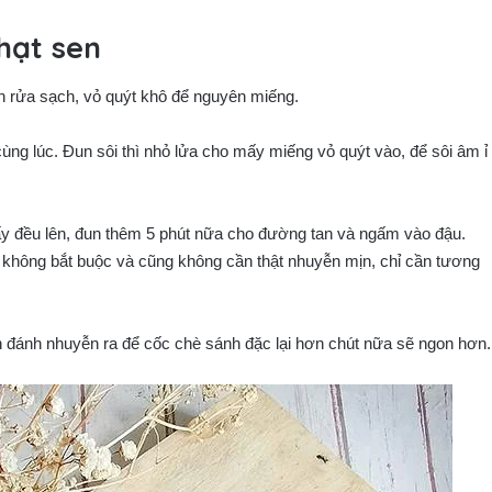
hạt sen
n rửa sạch, vỏ quýt khô để nguyên miếng.
ùng lúc. Đun sôi thì nhỏ lửa cho mấy miếng vỏ quýt vào, để sôi âm ỉ
ấy đều lên, đun thêm 5 phút nữa cho đường tan và ngấm vào đậu.
 không bắt buộc và cũng không cần thật nhuyễn mịn, chỉ cần tương
n đánh nhuyễn ra để cốc chè sánh đặc lại hơn chút nữa sẽ ngon hơn.