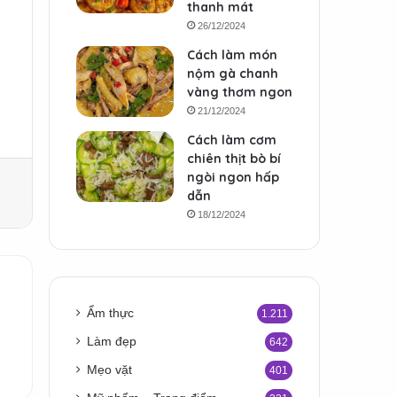
thanh mát
26/12/2024
Cách làm món
nộm gà chanh
vàng thơm ngon
21/12/2024
Cách làm cơm
chiên thịt bò bí
ngòi ngon hấp
dẫn
18/12/2024
Ẩm thực
1.211
Làm đẹp
642
Mẹo vặt
401