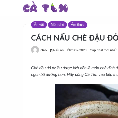
Ăn vặt
Món chè
Ẩm thực
CÁCH NẤU CHÈ ĐẬU ĐỎ
Gạo
Nấu ăn
01/02/2023
Cập nhật mới nhất:
Chè đậu đỏ từ lâu được biết đến là món chè dinh dư
ngon bổ dưỡng hơn. Hãy cùng Cà Tím vào bếp thự