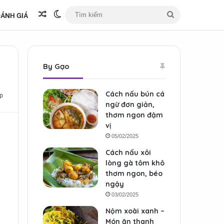
ÁNH GIÁ
Bài viết ngẫu nhiên
Switch skin
Tìm
kiếm
By Gạo
Cách nấu bún cá
p
ngừ đơn giản,
thơm ngon đậm
vị
05/02/2025
Cách nấu xôi
lòng gà tôm khô
thơm ngon, béo
ngậy
03/02/2025
Nộm xoài xanh –
Món ăn thanh