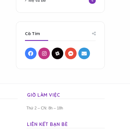
Mẹ và Bé
4
Cà Tím
Facebook
Instagram
Threads
Messenger
Mail
GIỜ LÀM VIỆC
Thứ 2 – CN: 8h – 18h
LIÊN KẾT BẠN BÈ