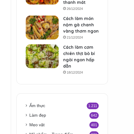
thanh mát
26/12/2024
Cách làm món
nộm gà chanh
vàng thơm ngon
21/12/2024
Cách làm cơm
chiên thịt bò bí
ngòi ngon hấp
dẫn
18/12/2024
Ẩm thực
1.211
Làm đẹp
642
Mẹo vặt
401