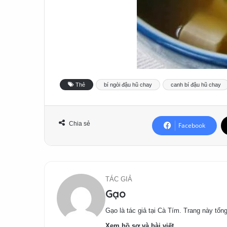
Thẻ
bí ngòi đậu hũ chay
canh bí đậu hũ chay
Chia sẻ
Facebook
TÁC GIẢ
Gạo
Gạo là tác giả tại Cà Tím. Trang này tổng
Xem hồ sơ và bài viết