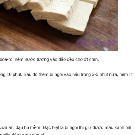
boa-rô, nêm nước tương vào đảo đều cho ớt chín.
g 10 phút. Sau đó thêm bí ngòi vào nấu trong 3-5 phút nữa, nêm ít
vừa ăn, đậu hũ mềm. Đặc biệt là bí ngòi thì giữ được màu xanh bắt
nhiên đặc trưng của bí.