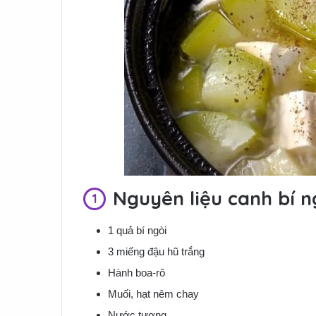
Nguyên liệu canh bí n
1 quả bí ngòi
3 miếng đậu hũ trắng
Hành boa-rô
Muối, hạt nêm chay
Nước tương