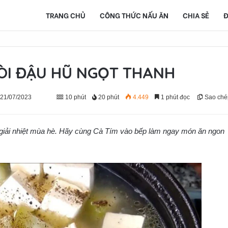
TRANG CHỦ
CÔNG THỨC NẤU ĂN
CHIA SẺ
Đ
ÒI ĐẬU HŨ NGỌT THANH
 21/07/2023
10 phút
20 phút
4.449
1 phút đọc
Sao ché
giải nhiệt mùa hè. Hãy cùng Cà Tím vào bếp làm ngay món ăn ngon