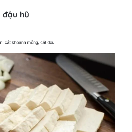
i đậu hũ
n, cắt khoanh mỏng, cắt đôi.