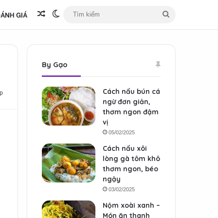
ÁNH GIÁ
Bài viết ngẫu nhiên
Switch skin
Tìm
kiếm
By Gạo
Cách nấu bún cá
p
ngừ đơn giản,
thơm ngon đậm
vị
05/02/2025
Cách nấu xôi
lòng gà tôm khô
thơm ngon, béo
ngậy
03/02/2025
Nộm xoài xanh –
Món ăn thanh