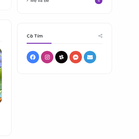
Mẹ và Bé
4
Cà Tím
Facebook
Instagram
Threads
Messenger
Mail