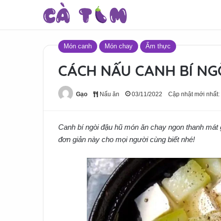
Món canh
Món chay
Ẩm thực
CÁCH NẤU CANH BÍ NG
Gạo
Nấu ăn
03/11/2022
Cập nhật mới nhất:
Canh bí ngòi đậu hũ món ăn chay ngon thanh mát 
đơn giản này cho mọi người cùng biết nhé!