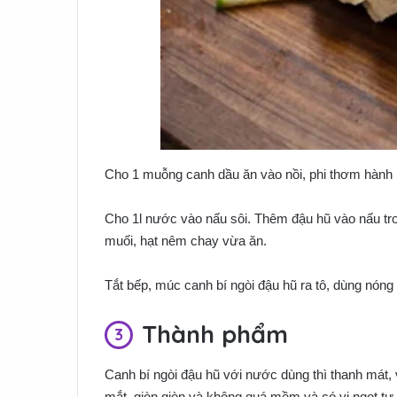
Cho 1 muỗng canh dầu ăn vào nồi, phi thơm hành 
Cho 1l nước vào nấu sôi. Thêm đậu hũ vào nấu tron
muối, hạt nêm chay vừa ăn.
Tắt bếp, múc canh bí ngòi đậu hũ ra tô, dùng nóng
Thành phẩm
Canh bí ngòi đậu hũ với nước dùng thì thanh mát, 
mắt, giòn giòn và không quá mềm và có vị ngọt tự 