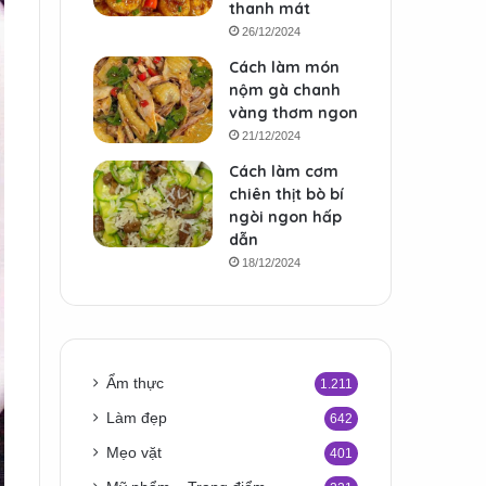
thanh mát
26/12/2024
Cách làm món
nộm gà chanh
vàng thơm ngon
21/12/2024
Cách làm cơm
chiên thịt bò bí
ngòi ngon hấp
dẫn
18/12/2024
Ẩm thực
1.211
Làm đẹp
642
Mẹo vặt
401