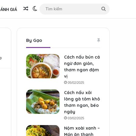
ÁNH GIÁ
Bài viết ngẫu nhiên
Switch skin
Tìm
kiếm
By Gạo
Cách nấu bún cá
p
ngừ đơn giản,
thơm ngon đậm
vị
05/02/2025
Cách nấu xôi
lòng gà tôm khô
thơm ngon, béo
ngậy
03/02/2025
Nộm xoài xanh –
Món ăn thanh