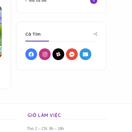
Mẹ và Bé
4
Cà Tím
Facebook
Instagram
Threads
Messenger
Mail
GIỜ LÀM VIỆC
Thứ 2 – CN: 8h – 18h