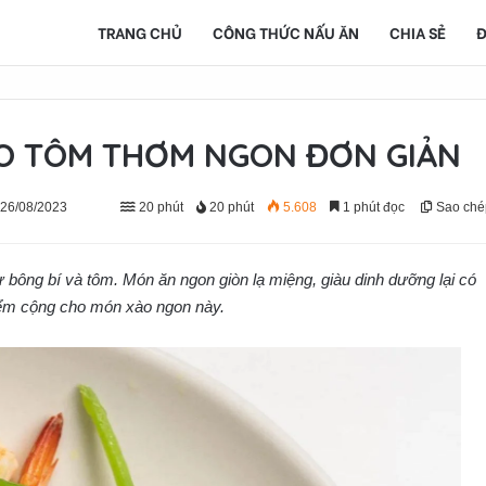
TRANG CHỦ
CÔNG THỨC NẤU ĂN
CHIA SẺ
Đ
ÀO TÔM THƠM NGON ĐƠN GIẢN
 26/08/2023
20 phút
20 phút
5.608
1 phút đọc
Sao ché
 bông bí và tôm. Món ăn ngon giòn lạ miệng, giàu dinh dưỡng lại có
điểm cộng cho món xào ngon này.