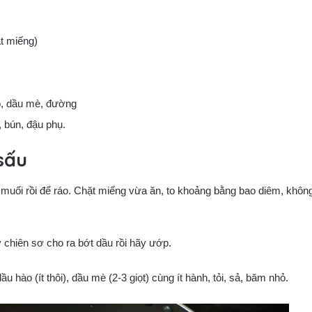
t miếng)
ào, dầu mè, đường
, bún, đậu phụ.
sấu
 muối rồi để ráo. Chặt miếng vừa ăn, to khoảng bằng bao diêm, khôn
 chiên sơ cho ra bớt dầu rồi hãy ướp.
u hào (ít thôi), dầu mè (2-3 giọt) cùng ít hành, tỏi, sả, băm nhỏ.