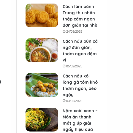
Cách làm bánh
Trung thu nhân
thập cẩm ngon
đơn giản tại nhà
24/09/2025
Cách nấu bún cá
ngừ đơn giản,
thơm ngon đậm
vị
05/02/2025
Cách nấu xôi
g
lòng gà tôm khô
thơm ngon, béo
ngậy
03/02/2025
Nộm xoài xanh –
Món ăn thanh
mát giúp giải
ngấy hiệu quả