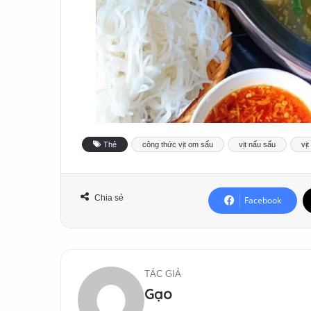
Thẻ
công thức vịt om sấu
vịt nấu sấu
vị
Chia sẻ
Facebook
TÁC GIẢ
Gạo