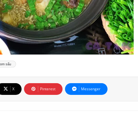
t om sấu
X
Pinterest
Messenger