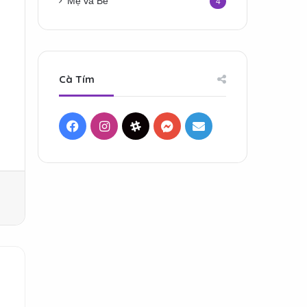
Mẹ và Bé
4
Cà Tím
Facebook
Instagram
Threads
Messenger
Mail