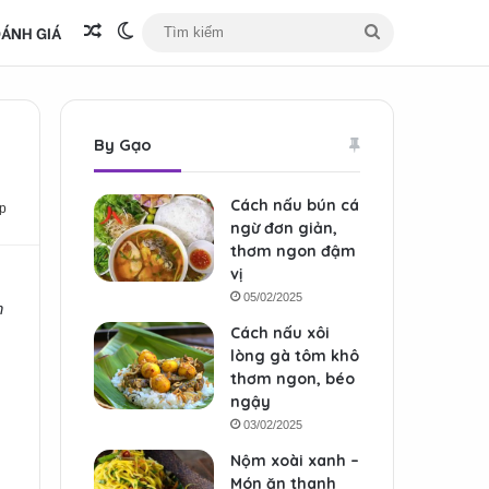
ÁNH GIÁ
Bài viết ngẫu nhiên
Switch skin
Tìm
kiếm
By Gạo
Cách nấu bún cá
p
ngừ đơn giản,
thơm ngon đậm
vị
05/02/2025
n
Cách nấu xôi
lòng gà tôm khô
thơm ngon, béo
ngậy
03/02/2025
Nộm xoài xanh –
Món ăn thanh