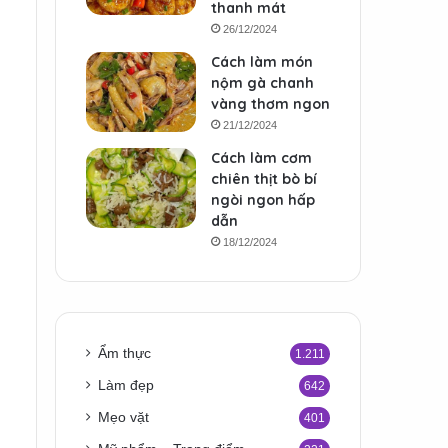
thanh mát
26/12/2024
Cách làm món
nộm gà chanh
vàng thơm ngon
21/12/2024
Cách làm cơm
chiên thịt bò bí
ngòi ngon hấp
dẫn
18/12/2024
Ẩm thực
1.211
m
Làm đẹp
642
Mẹo vặt
401