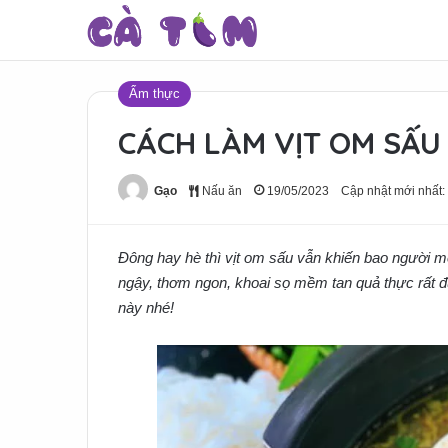
Ẩm thực
CÁCH LÀM VỊT OM SẤU
Gạo
Nấu ăn
19/05/2023
Cập nhật mới nhất:
Đông hay hè thì vịt om sấu vẫn khiến bao người mê
ngậy, thơm ngon, khoai sọ mềm tan quả thực rất
này nhé!