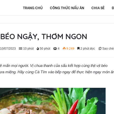
TRANG CHỦ
CÔNG THỨC NẤU ĂN
CHIA SẺ
Đ
 BÉO NGẬY, THƠM NGON
 10/07/2023
10 phút
50 phút
4
9.249
2 phút đọc
Sao ché
 mẩn mọi người. Vị chua thanh của sấu kết hợp cùng thịt vịt béo
 đưa miệng. Hãy cùng Cà Tím vào bếp ngay để thực hiện ngay món ă