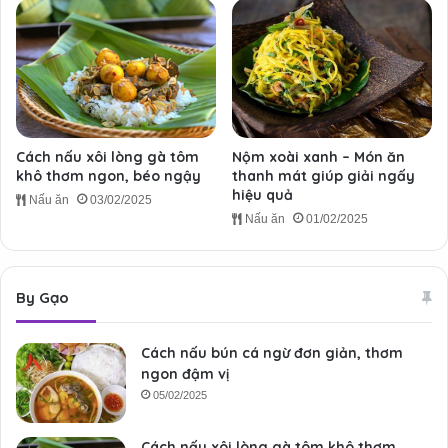
Cách nấu xôi lòng gà tôm
Nộm xoài xanh – Món ăn
khô thơm ngon, béo ngậy
thanh mát giúp giải ngấy
hiệu quả
Nấu ăn
03/02/2025
Nấu ăn
01/02/2025
By Gạo
Cách nấu bún cá ngừ đơn giản, thơm
ngon đậm vị
05/02/2025
Cách nấu xôi lòng gà tôm khô thơm