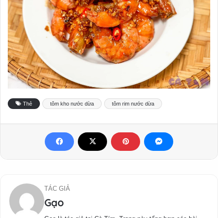
Thẻ
tôm kho nước dừa
tôm rim nước dừa
TÁC GIẢ
Gạo