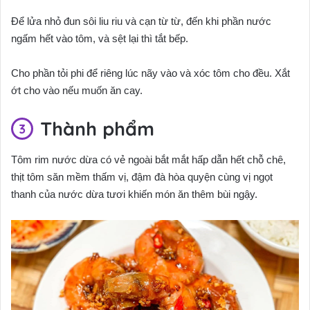
Để lửa nhỏ đun sôi liu riu và cạn từ từ, đến khi phần nước
ngấm hết vào tôm, và sệt lại thì tắt bếp.
Cho phần tỏi phi để riêng lúc nãy vào và xóc tôm cho đều. Xắt
ớt cho vào nếu muốn ăn cay.
Thành phẩm
Tôm rim nước dừa có vẻ ngoài bắt mắt hấp dẫn hết chỗ chê,
thịt tôm săn mềm thấm vị, đậm đà hòa quyện cùng vị ngọt
thanh của nước dừa tươi khiến món ăn thêm bùi ngậy.