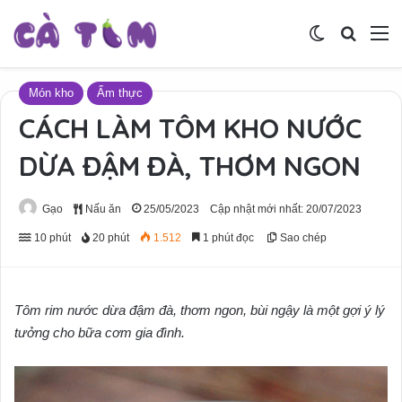
Switch skin
Tìm ki
M
Món kho
Ẩm thực
CÁCH LÀM TÔM KHO NƯỚC
DỪA ĐẬM ĐÀ, THƠM NGON
Gạo
Nấu ăn
25/05/2023
Cập nhật mới nhất: 20/07/2023
10 phút
20 phút
1.512
1 phút đọc
Sao chép
Tôm rim nước dừa đậm đà, thơm ngon, bùi ngậy là một gợi ý lý
tưởng cho bữa cơm gia đình.