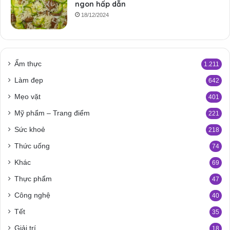
ngon hấp dẫn
18/12/2024
Ẩm thực
1.211
Làm đẹp
642
Mẹo vặt
401
Mỹ phẩm – Trang điểm
221
Sức khoẻ
218
Thức uống
74
Khác
69
Thực phẩm
47
Công nghệ
40
Tết
35
Giải trí
18