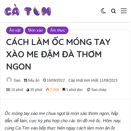
Switch skin
Tìm ki
M
Ăn vặt
Món xào
Ẩm thực
CÁCH LÀM ỐC MÓNG TAY
XÀO ME ĐẬM ĐÀ THƠM
NGON
Gạo
Nấu ăn
16/09/2022
Cập nhật mới nhất: 11/08/2023
10 phút
35 phút
2.068
1 phút đọc
Sao chép
Ốc móng tay xào me chua ngọt là món xào thơm ngon, hấp
dẫn, dễ làm, cực kỳ phù hợp cho các tín đồ mê ốc. Hôm nay,
cùng Cà Tím vào bếp thực hiện ngay cách làm món ăn ốc