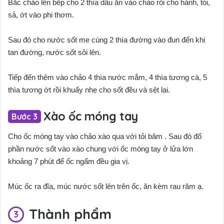
Bắc chảo lên bếp cho 2 thìa dầu ăn vào chảo rồi cho hành, tỏi,
sả, ớt vào phi thơm.
Sau đó cho nước sốt me cùng 2 thìa đường vào đun đến khi
tan đường, nước sốt sôi lên.
Tiếp đến thêm vào chảo 4 thìa nước mắm, 4 thìa tương cà, 5
thìa tương ớt rồi khuấy nhẹ cho sốt đều và sệt lại.
Xào ốc móng tay
Cho ốc móng tay vào chảo xào qua với tỏi băm . Sau đó đổ
phần nước sốt vào xào chung với ốc móng tay ở lửa lớn
khoảng 7 phút để ốc ngấm đều gia vị.
Múc ốc ra đĩa, múc nước sốt lên trên ốc, ăn kèm rau răm ạ.
Thành phẩm