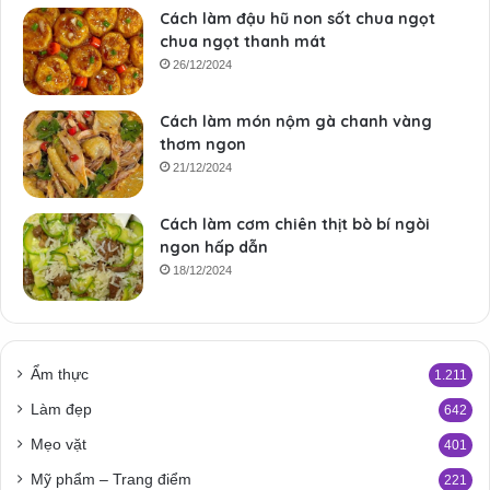
Cách làm đậu hũ non sốt chua ngọt
chua ngọt thanh mát
26/12/2024
Cách làm món nộm gà chanh vàng
thơm ngon
21/12/2024
Cách làm cơm chiên thịt bò bí ngòi
ngon hấp dẫn
18/12/2024
Ẩm thực
1.211
Làm đẹp
642
Mẹo vặt
401
Mỹ phẩm – Trang điểm
221