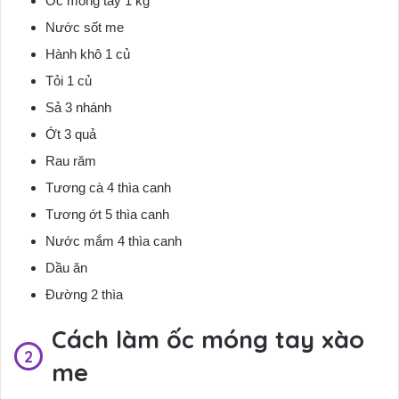
Ốc móng tay 1 kg
Nước sốt me
Hành khô 1 củ
Tỏi 1 củ
Sả 3 nhánh
Ớt 3 quả
Rau răm
Tương cà 4 thìa canh
Tương ớt 5 thìa canh
Nước mắm 4 thìa canh
Dầu ăn
Đường 2 thìa
Cách làm ốc móng tay xào
me