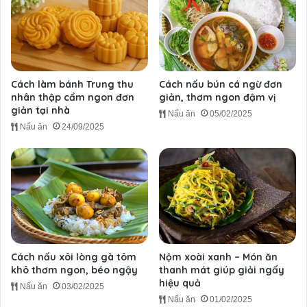
Cách làm bánh Trung thu
Cách nấu bún cá ngừ đơn
nhân thập cẩm ngon đơn
giản, thơm ngon đậm vị
giản tại nhà
Nấu ăn
05/02/2025
Nấu ăn
24/09/2025
Cách nấu xôi lòng gà tôm
Nộm xoài xanh – Món ăn
khô thơm ngon, béo ngậy
thanh mát giúp giải ngấy
hiệu quả
Nấu ăn
03/02/2025
Nấu ăn
01/02/2025