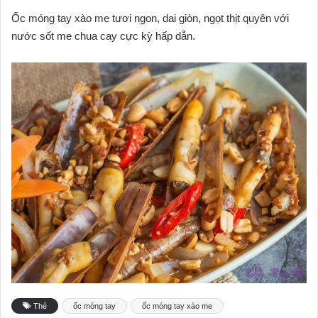
Ốc móng tay xào me tươi ngon, dai giòn, ngọt thịt quyên với
nước sốt me chua cay cực kỳ hấp dẫn.
Thẻ
ốc móng tay
ốc móng tay xào me