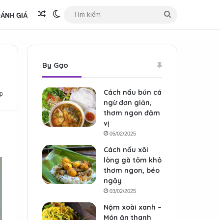
ÁNH GIÁ
Bài viết ngẫu nhiên
Switch skin
Tìm
kiếm
By Gạo
Cách nấu bún cá
p
ngừ đơn giản,
thơm ngon đậm
vị
05/02/2025
Cách nấu xôi
lòng gà tôm khô
thơm ngon, béo
ngậy
03/02/2025
Nộm xoài xanh –
Món ăn thanh