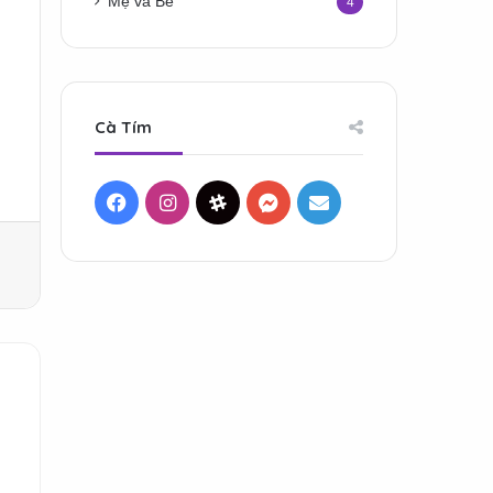
Mẹ và Bé
4
Cà Tím
Facebook
Instagram
Threads
Messenger
Mail