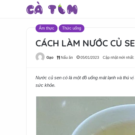
Ẩm thực
Thức uống
CÁCH LÀM NƯỚC CỦ SEN
Gạo
Nấu ăn
05/01/2023
Cập nhật mới nhất:
Nước củ sen có là một đồ uống mát lạnh và thú vị 
sức khỏe.