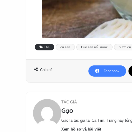
Thẻ
củ sen
Cue sen nấu nước
nước củ
Chia sẻ
Facebook
TÁC GIẢ
Gạo
Gạo là tác giả tại Cà Tím. Trang này tổng
Xem hồ sơ và bài viết