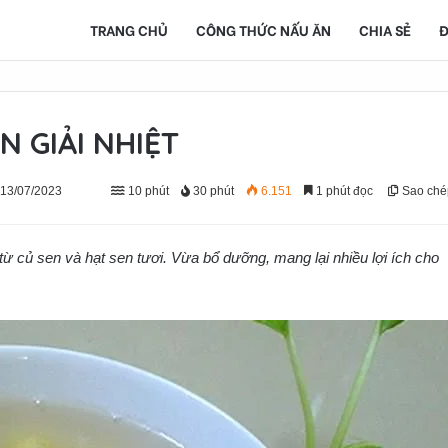
TRANG CHỦ
CÔNG THỨC NẤU ĂN
CHIA SẺ
Đ
 GIẢI NHIỆT
 13/07/2023
10 phút
30 phút
6.151
1 phút đọc
Sao ché
từ củ sen và hạt sen tươi. Vừa bổ dưỡng, mang lại nhiều lợi ích cho