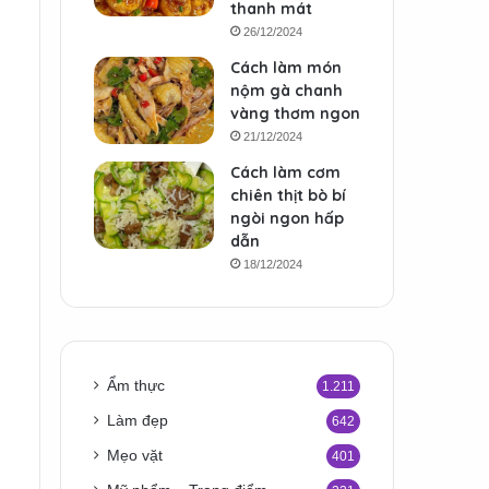
thanh mát
26/12/2024
Cách làm món
nộm gà chanh
vàng thơm ngon
21/12/2024
Cách làm cơm
chiên thịt bò bí
ngòi ngon hấp
dẫn
18/12/2024
Ẩm thực
1.211
Làm đẹp
642
Mẹo vặt
401