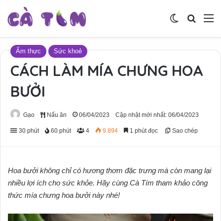
Switch skin
Tìm ki
M
Ẩm thực
Sức khoẻ
CÁCH LÀM MÍA CHƯNG HOA
BƯỞI
Gạo
Nấu ăn
06/04/2023
Cập nhật mới nhất: 06/04/2023
30 phút
60 phút
4
9.894
1 phút đọc
Sao chép
Hoa bưởi không chỉ có hương thơm đặc trưng mà còn mang lại
nhiều lợi ích cho sức khỏe. Hãy cùng Cà Tím tham khảo công
thức mía chưng hoa bưởi này nhé!