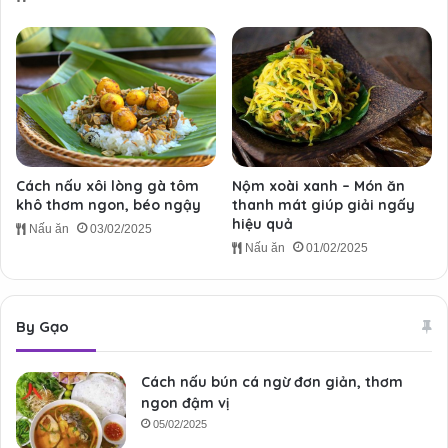
Cách nấu xôi lòng gà tôm
Nộm xoài xanh – Món ăn
khô thơm ngon, béo ngậy
thanh mát giúp giải ngấy
hiệu quả
Nấu ăn
03/02/2025
Nấu ăn
01/02/2025
By Gạo
Cách nấu bún cá ngừ đơn giản, thơm
ngon đậm vị
05/02/2025