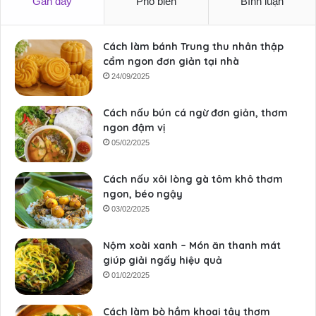
Gần đây
Phổ biến
Bình luận
Cách làm bánh Trung thu nhân thập
cẩm ngon đơn giản tại nhà
24/09/2025
Cách nấu bún cá ngừ đơn giản, thơm
ngon đậm vị
05/02/2025
Cách nấu xôi lòng gà tôm khô thơm
ngon, béo ngậy
03/02/2025
Nộm xoài xanh – Món ăn thanh mát
giúp giải ngấy hiệu quả
01/02/2025
Cách làm bò hầm khoai tây thơm