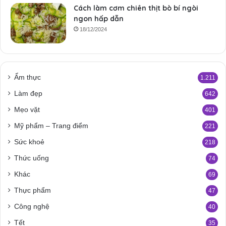
Cách làm cơm chiên thịt bò bí ngòi
ngon hấp dẫn
18/12/2024
Ẩm thực
1.211
Làm đẹp
642
Mẹo vặt
401
Mỹ phẩm – Trang điểm
221
Sức khoẻ
218
Thức uống
74
Khác
69
Thực phẩm
47
Công nghệ
40
Tết
35