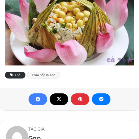
Thẻ
cơm hấp lá sen
TÁC GIẢ
Gạo