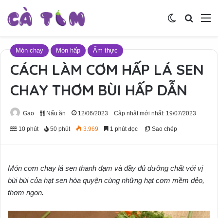
Switch skin
Tìm ki
M
Món chay
Món hấp
Ẩm thực
CÁCH LÀM CƠM HẤP LÁ SEN
CHAY THƠM BÙI HẤP DẪN
Gạo
Nấu ăn
12/06/2023
Cập nhật mới nhất: 19/07/2023
10 phút
50 phút
3.969
1 phút đọc
Sao chép
Món cơm chay lá sen thanh đạm và đầy đủ dưỡng chất với vị
bùi bùi của hạt sen hòa quyện cùng những hạt cơm mềm dẻo,
thơm ngon.