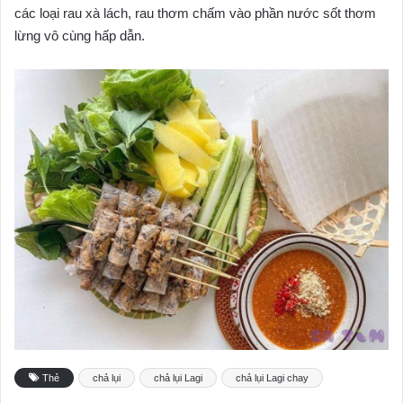
các loại rau xà lách, rau thơm chấm vào phần nước sốt thơm
lừng vô cùng hấp dẫn.
Thẻ
chả lụi
chả lụi Lagi
chả lụi Lagi chay