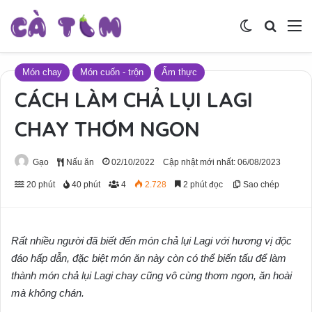
Switch skin
Tìm ki
M
Món chay
Món cuốn - trộn
Ẩm thực
CÁCH LÀM CHẢ LỤI LAGI
CHAY THƠM NGON
Gạo
Nấu ăn
02/10/2022
Cập nhật mới nhất: 06/08/2023
20 phút
40 phút
4
2.728
2 phút đọc
Sao chép
Rất nhiều người đã biết đến món chả lụi Lagi với hương vị độc
đáo hấp dẫn, đặc biệt món ăn này còn có thể biến tấu để làm
thành món chả lụi Lagi chay cũng vô cùng thơm ngon, ăn hoài
mà không chán.