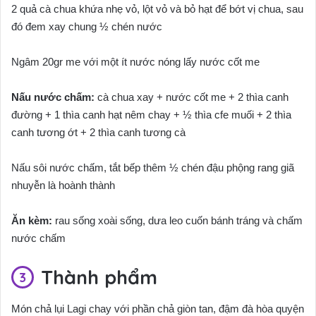
2 quả cà chua khứa nhẹ vỏ, lột vỏ và bỏ hạt để bớt vị chua, sau
đó đem xay chung ½ chén nước
Ngâm 20gr me với một ít nước nóng lấy nước cốt me
Nấu nước chấm:
cà chua xay + nước cốt me + 2 thìa canh
đường + 1 thìa canh hạt nêm chay + ½ thìa cfe muối + 2 thìa
canh tương ớt + 2 thìa canh tương cà
Nấu sôi nước chấm, tắt bếp thêm ½ chén đậu phộng rang giã
nhuyễn là hoành thành
Ăn kèm:
rau sống xoài sống, dưa leo cuốn bánh tráng và chấm
nước chấm
Thành phẩm
Món chả lụi Lagi chay với phần chả giòn tan, đậm đà hòa quyện