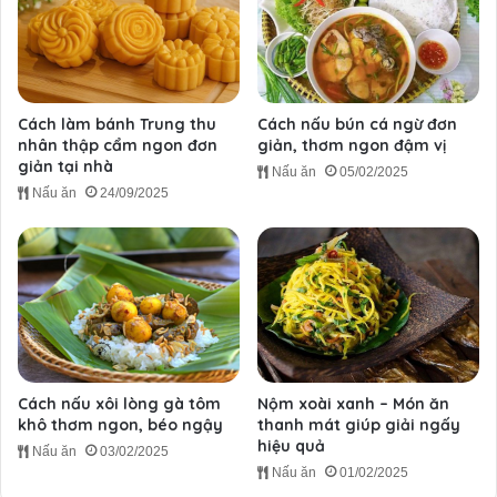
Cách làm bánh Trung thu
Cách nấu bún cá ngừ đơn
nhân thập cẩm ngon đơn
giản, thơm ngon đậm vị
giản tại nhà
Nấu ăn
05/02/2025
Nấu ăn
24/09/2025
Cách nấu xôi lòng gà tôm
Nộm xoài xanh – Món ăn
khô thơm ngon, béo ngậy
thanh mát giúp giải ngấy
hiệu quả
Nấu ăn
03/02/2025
Nấu ăn
01/02/2025