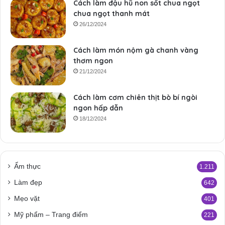
Cách làm đậu hũ non sốt chua ngọt
chua ngọt thanh mát
26/12/2024
Cách làm món nộm gà chanh vàng
thơm ngon
21/12/2024
Cách làm cơm chiên thịt bò bí ngòi
ngon hấp dẫn
18/12/2024
Ẩm thực
1.211
Làm đẹp
642
Mẹo vặt
401
Mỹ phẩm – Trang điểm
221