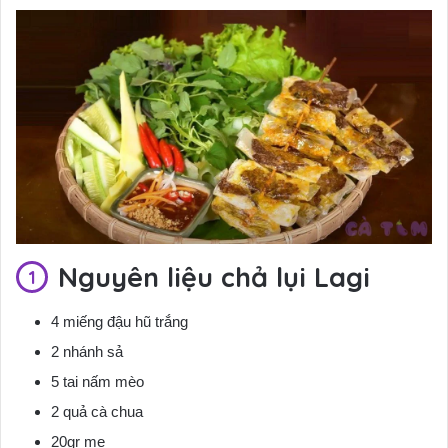
Nguyên liệu chả lụi Lagi
4 miếng đậu hũ trắng
2 nhánh sả
5
tai nấm mèo
2 quả cà chua
20gr me