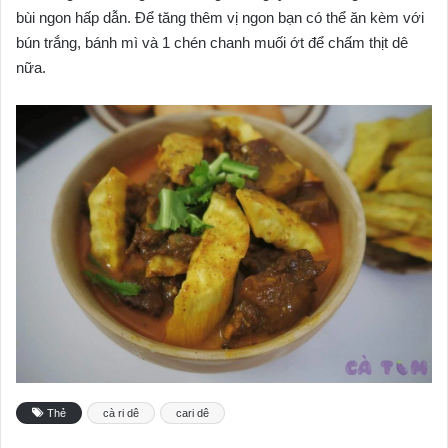
bùi ngon hấp dẫn. Để tăng thêm vị ngon bạn có thể ăn kèm với
bún trắng, bánh mì và 1 chén chanh muối ớt để chấm thịt dê
nữa.
Thẻ
cà ri dê
cari dê