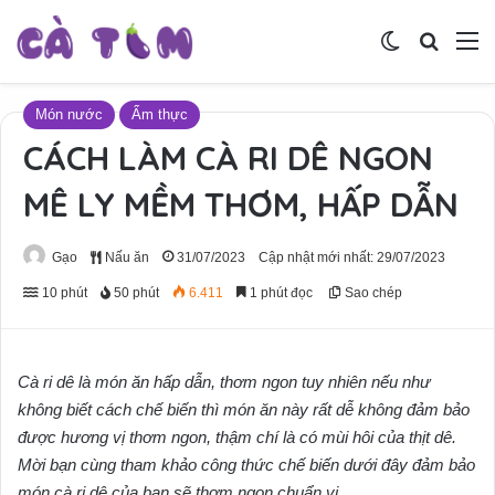
Switch skin
Tìm ki
M
Món nước
Ẩm thực
CÁCH LÀM CÀ RI DÊ NGON
MÊ LY MỀM THƠM, HẤP DẪN
Gạo
Nấu ăn
31/07/2023
Cập nhật mới nhất: 29/07/2023
10 phút
50 phút
6.411
1 phút đọc
Sao chép
Cà ri dê là món ăn hấp dẫn, thơm ngon tuy nhiên nếu như
không biết cách chế biến thì món ăn này rất dễ không đảm bảo
được hương vị thơm ngon, thậm chí là có mùi hôi của thịt dê.
Mời bạn cùng tham khảo công thức chế biến dưới đây đảm bảo
món cà ri dê của bạn sẽ thơm ngon chuẩn vị.