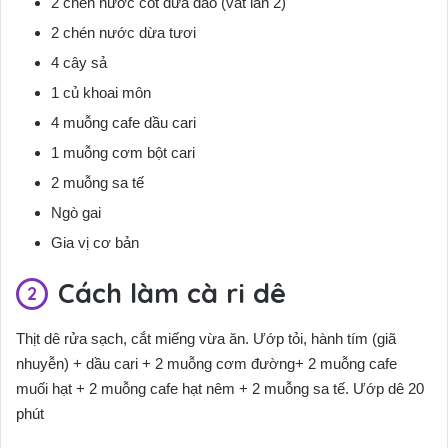
2 chén nước cốt dừa dảo (vắt lần 2)
2 chén nước dừa tươi
4 cây sả
1 củ khoai môn
4 muỗng cafe dầu cari
1 muỗng cơm bột cari
2 muỗng sa tế
Ngò gai
Gia vị cơ bản
Cách làm cà ri dê
Thịt dê rửa sạch, cắt miếng vừa ăn. Ướp tỏi, hành tím (giã
nhuyễn) + dầu cari + 2 muỗng cơm đường+ 2 muỗng cafe
muối hạt + 2 muỗng cafe hạt nêm + 2 muỗng sa tế. Ướp dê 20
phút