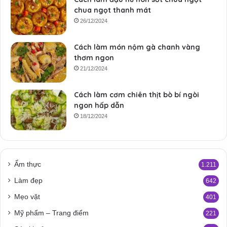
chua ngọt thanh mát
26/12/2024
Cách làm món nộm gà chanh vàng
thơm ngon
21/12/2024
Cách làm cơm chiên thịt bò bí ngòi
ngon hấp dẫn
18/12/2024
Ẩm thực
1.211
Làm đẹp
642
Mẹo vặt
401
Mỹ phẩm – Trang điểm
221