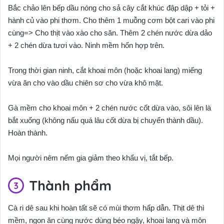
Bắc chảo lên bếp dầu nóng cho sả cây cắt khúc đập dập + tỏi +
hành củ vào phi thơm. Cho thêm 1 muỗng cơm bột cari vào phi
cùng=> Cho thịt vào xào cho săn. Thêm 2 chén nước dừa dảo
+ 2 chén dừa tươi vào. Ninh mềm hổn hợp trên.
Trong thời gian ninh, cắt khoai môn (hoặc khoai lang) miếng
vừa ăn cho vào dầu chiên sơ cho vừa khô mặt.
Gà mềm cho khoai môn + 2 chén nước cốt dừa vào, sôi lên là
bắt xuống (không nấu quá lâu cốt dừa bị chuyển thành dầu).
Hoàn thành.
Mọi người nêm nếm gia giảm theo khẩu vị, tắt bếp.
Thành phẩm
Cà ri dê sau khi hoàn tất sẽ có mùi thơm hấp dẫn. Thịt dê thì
mềm, ngon ăn cùng nước dùng béo ngậy, khoai lang và môn