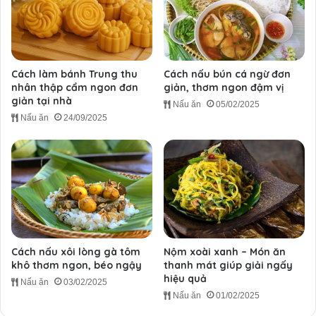
Cách làm bánh Trung thu
Cách nấu bún cá ngừ đơn
nhân thập cẩm ngon đơn
giản, thơm ngon đậm vị
giản tại nhà
Nấu ăn
05/02/2025
Nấu ăn
24/09/2025
Cách nấu xôi lòng gà tôm
Nộm xoài xanh – Món ăn
khô thơm ngon, béo ngậy
thanh mát giúp giải ngấy
hiệu quả
Nấu ăn
03/02/2025
Nấu ăn
01/02/2025