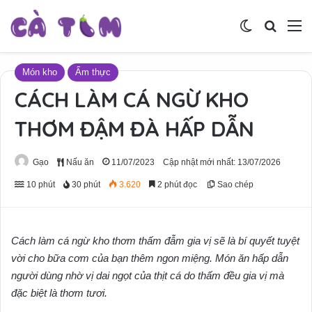
Switch skin
Tìm ki
M
Món kho
Ẩm thực
CÁCH LÀM CÁ NGỪ KHO
THƠM ĐẬM ĐÀ HẤP DẪN
Gạo
Nấu ăn
11/07/2023
Cập nhật mới nhất: 13/07/2026
10 phút
30 phút
3.620
2 phút đọc
Sao chép
Cách làm cá ngừ kho thơm thấm đẫm gia vị sẽ là bí quyết tuyệt
vời cho bữa cơm của bạn thêm ngon miệng. Món ăn hấp dẫn
người dùng nhờ vị dai ngọt của thịt cá do thấm đều gia vị mà
đặc biệt là thơm tươi.