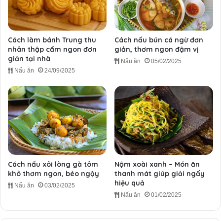
Cách làm bánh Trung thu
Cách nấu bún cá ngừ đơn
nhân thập cẩm ngon đơn
giản, thơm ngon đậm vị
giản tại nhà
Nấu ăn
05/02/2025
Nấu ăn
24/09/2025
Cách nấu xôi lòng gà tôm
Nộm xoài xanh – Món ăn
khô thơm ngon, béo ngậy
thanh mát giúp giải ngấy
hiệu quả
Nấu ăn
03/02/2025
Nấu ăn
01/02/2025