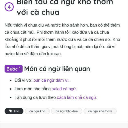
Biến tấu cá ngừ kho thơm
với cà chua
Nếu thích vị chua dịu và nước kho sánh hơn, bạn có thể thêm
cà chua cắt múi. Phi thơm hành tỏi, xào dứa và cà chua
khoảng 3 phút rồi mới thêm nước dừa và cá đã chiên sơ. Kho
lửa nhỏ để cá thấm gia vị mà không bị nát; nêm lại ở cuối vì
nước kho sẽ đậm dần khi cạn.
Món cá ngừ liên quan
Đổi vị với
bún cá ngừ đậm vị
.
Làm món nhẹ bằng
salad cá ngừ
.
Tận dụng cá tươi theo
cách làm chả cá ngừ
.
Thẻ
cá ngừ kho
cá ngừ kho dứa
cá ngừ kho thơm