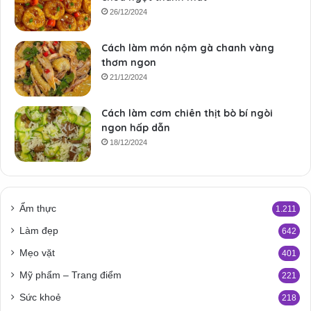
26/12/2024
Cách làm món nộm gà chanh vàng
thơm ngon
21/12/2024
Cách làm cơm chiên thịt bò bí ngòi
ngon hấp dẫn
18/12/2024
Ẩm thực
1.211
Làm đẹp
642
Mẹo vặt
401
Mỹ phẩm – Trang điểm
221
Sức khoẻ
218