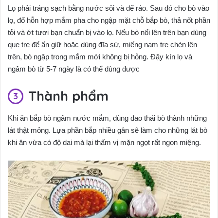
Lọ phải tráng sạch bằng nước sôi và để ráo. Sau đó cho bò vào
lọ, đổ hỗn hợp mắm pha cho ngập mặt chỗ bắp bò, thả nốt phần
tỏi và ớt tươi bạn chuẩn bị vào lọ. Nếu bò nổi lên trên bạn dùng
que tre để ấn giữ hoặc dùng đĩa sứ, miếng nam tre chèn lên
trên, bò ngập trong mắm mới không bị hỏng. Đậy kín lọ và
ngâm bò từ 5-7 ngày là có thể dùng được
Thành phẩm
Khi ăn bắp bò ngâm nước mắm, dùng dao thái bò thành những
lát thật mỏng. Lựa phần bắp nhiều gân sẽ làm cho những lát bò
khi ăn vừa có độ dai mà lại thấm vị mặn ngọt rất ngon miệng.