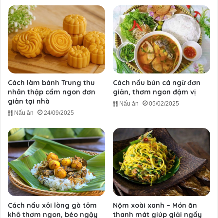
Cách làm bánh Trung thu
Cách nấu bún cá ngừ đơn
nhân thập cẩm ngon đơn
giản, thơm ngon đậm vị
giản tại nhà
Nấu ăn
05/02/2025
Nấu ăn
24/09/2025
Cách nấu xôi lòng gà tôm
Nộm xoài xanh – Món ăn
khô thơm ngon, béo ngậy
thanh mát giúp giải ngấy