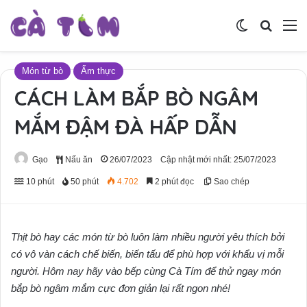
Switch skin
Tìm ki
M
Món từ bò
Ẩm thực
CÁCH LÀM BẮP BÒ NGÂM
MẮM ĐẬM ĐÀ HẤP DẪN
Gạo
Nấu ăn
26/07/2023
Cập nhật mới nhất: 25/07/2023
10 phút
50 phút
4.702
2 phút đọc
Sao chép
Thịt bò hay các món từ bò luôn làm nhiều người yêu thích bởi
có vô vàn cách chế biến, biến tấu để phù hợp với khẩu vị mỗi
người. Hôm nay hãy vào bếp cùng Cà Tím để thử ngay món
bắp bò ngâm mắm cực đơn giản lại rất ngon nhé!