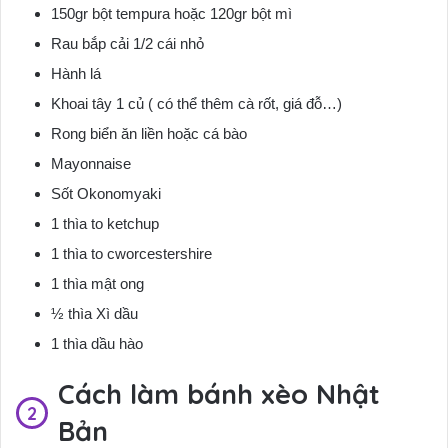
150gr bột tempura hoặc 120gr bột mì
Rau bắp cải 1/2 cái nhỏ
Hành lá
Khoai tây 1 củ ( có thể thêm cà rốt, giá đỗ…)
Rong biển ăn liền hoặc cá bào
Mayonnaise
Sốt Okonomyaki
1 thìa to ketchup
1 thìa to cworcestershire
1 thìa mật ong
½ thìa Xì dầu
1 thìa dầu hào
Cách làm bánh xèo Nhật
Bản