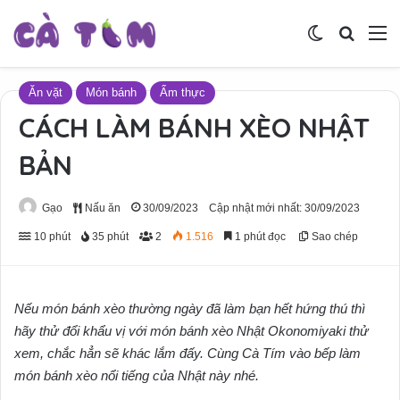
Switch skin
Tìm ki
M
Ăn vặt
Món bánh
Ẩm thực
CÁCH LÀM BÁNH XÈO NHẬT
BẢN
Gạo
Nấu ăn
30/09/2023
Cập nhật mới nhất: 30/09/2023
10 phút
35 phút
2
1.516
1 phút đọc
Sao chép
Nếu món bánh xèo thường ngày đã làm bạn hết hứng thú thì
hãy thử đổi khẩu vị với món bánh xèo Nhật Okonomiyaki thử
xem, chắc hẳn sẽ khác lắm đấy. Cùng Cà Tím vào bếp làm
món bánh xèo nổi tiếng của Nhật này nhé.