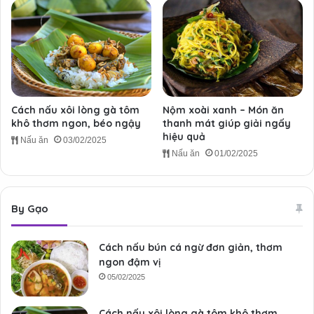
Cách nấu xôi lòng gà tôm
Nộm xoài xanh – Món ăn
khô thơm ngon, béo ngậy
thanh mát giúp giải ngấy
hiệu quả
Nấu ăn
03/02/2025
Nấu ăn
01/02/2025
By Gạo
Cách nấu bún cá ngừ đơn giản, thơm
ngon đậm vị
05/02/2025
Cách nấu xôi lòng gà tôm khô thơm