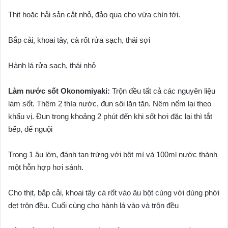
Thịt hoặc hải sản cắt nhỏ, đảo qua cho vừa chín tới.
Bắp cải, khoai tây, cà rốt rửa sạch, thái sợi
Hành lá rửa sạch, thái nhỏ
Làm nước sốt Okonomiyaki:
Trộn đều tất cả các nguyên liệu
làm sốt. Thêm 2 thìa nước, đun sôi lăn tăn. Nêm nếm lại theo
khẩu vị. Đun trong khoảng 2 phút đến khi sốt hơi đặc lại thì tắt
bếp, để nguội
Trong 1 âu lớn, đánh tan trứng với bột mì và 100ml nước thành
một hỗn hợp hơi sánh.
Cho thịt, bắp cải, khoai tây cà rốt vào âu bột cùng với dùng phới
dẹt trộn đều. Cuối cùng cho hành lá vào và trộn đều