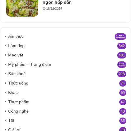
ngon hấp dẫn
18/12/2024
Ẩm thực
1.211
Làm đẹp
642
Mẹo vặt
401
Mỹ phẩm – Trang điểm
221
Sức khoẻ
218
Thức uống
74
Khác
69
Thực phẩm
47
Công nghệ
40
Tết
35
Giải trí
18