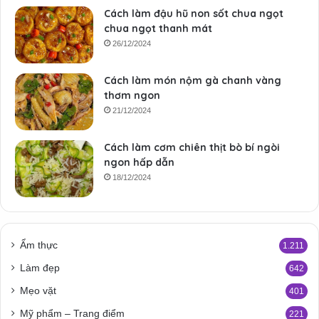
Cách làm đậu hũ non sốt chua ngọt
chua ngọt thanh mát
26/12/2024
Cách làm món nộm gà chanh vàng
thơm ngon
21/12/2024
Cách làm cơm chiên thịt bò bí ngòi
ngon hấp dẫn
18/12/2024
Ẩm thực
1.211
Làm đẹp
642
Mẹo vặt
401
Mỹ phẩm – Trang điểm
221