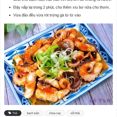
Đậy nắp lại trong 2 phút, cho thêm xíu bơ nữa cho thơm.
Vừa đảo đều vừa rót trứng gà từ từ vào
Thẻ
bạch tuộc
chua cay
sốt thái