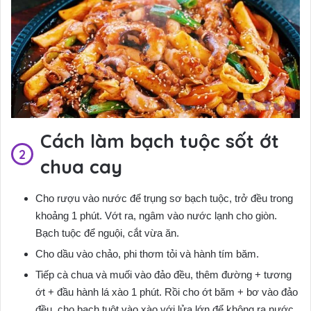
Cách làm bạch tuộc sốt ớt
chua cay
Cho rượu vào nước để trụng sơ bạch tuộc, trở đều trong
khoảng 1 phút. Vớt ra, ngâm vào nước lạnh cho giòn.
Bạch tuộc để nguội, cắt vừa ăn.
Cho dầu vào chảo, phi thơm tỏi và hành tím băm.
Tiếp cà chua và muối vào đảo đều, thêm đường + tương
ớt + đầu hành lá xào 1 phút. Rồi cho ớt băm + bơ vào đảo
đều, cho bạch tuột vào xào với lửa lớn để không ra nước.