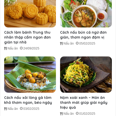
Cách làm bánh Trung thu
Cách nấu bún cá ngừ đơn
nhân thập cẩm ngon đơn
giản, thơm ngon đậm vị
giản tại nhà
Nấu ăn
05/02/2025
Nấu ăn
24/09/2025
Cách nấu xôi lòng gà tôm
Nộm xoài xanh – Món ăn
khô thơm ngon, béo ngậy
thanh mát giúp giải ngấy
hiệu quả
Nấu ăn
03/02/2025
Nấu ăn
01/02/2025