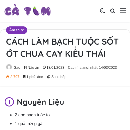
Switch skin
Tìm ki
M
Ẩm thực
CÁCH LÀM BẠCH TUỘC SỐT
ỚT CHUA CAY KIỂU THÁI
Gạo
Nấu ăn
13/01/2023
Cập nhật mới nhất: 14/03/2023
8.797
1 phút đọc
Sao chép
Nguyên Liệu
2 con bạch tuộc to
1 quả trứng gà