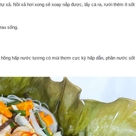
ự xả. Nồi xả hơi xong sẽ xoay nắp được, lấy cá ra, rưới thêm ít sốt
rau sống.
iêu hồng hấp nước tương có mùi thơm cực kỳ hấp dẫn, phần nước sốt