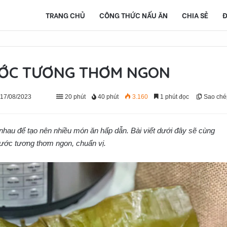
TRANG CHỦ
CÔNG THỨC NẤU ĂN
CHIA SẺ
Đ
ƯỚC TƯƠNG THƠM NGON
 17/08/2023
20 phút
40 phút
3.160
1 phút đọc
Sao ché
nhau để tạo nên nhiều món ăn hấp dẫn. Bài viết dưới đây sẽ cùng
nước tương thơm ngon, chuẩn vị.