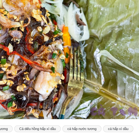
tương
Cá diêu hồng hấp xì dầu
cá hấp nước tương
cá hấp xì dầu