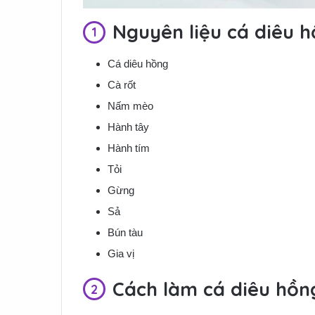
Nguyên liệu cá diêu 
Cá diêu hồng
Cà rốt
Nấm mèo
Hành tây
Hành tím
Tỏi
Gừng
Sả
Bún tàu
Gia vị
Cách làm cá diêu hồn