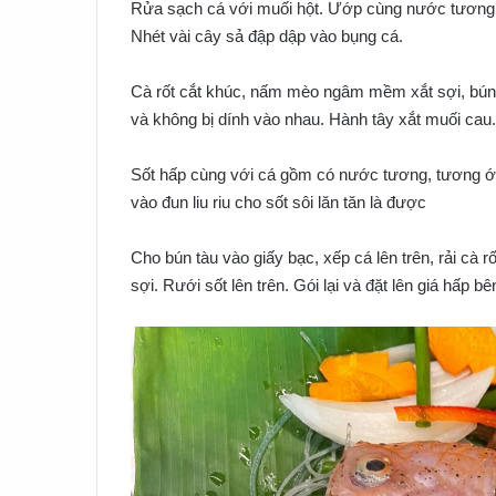
Rửa sạch cá với muối hột. Ướp cùng nước tương, hạ
Nhét vài cây sả đập dập vào bụng cá.
Cà rốt cắt khúc, nấm mèo ngâm mềm xắt sợi, bún 
và không bị dính vào nhau. Hành tây xắt muối cau.
Sốt hấp cùng với cá gồm có nước tương, tương ớt,
vào đun liu riu cho sốt sôi lăn tăn là được
Cho bún tàu vào giấy bạc, xếp cá lên trên, rải cà r
sợi. Rưới sốt lên trên. Gói lại và đặt lên giá hấp 