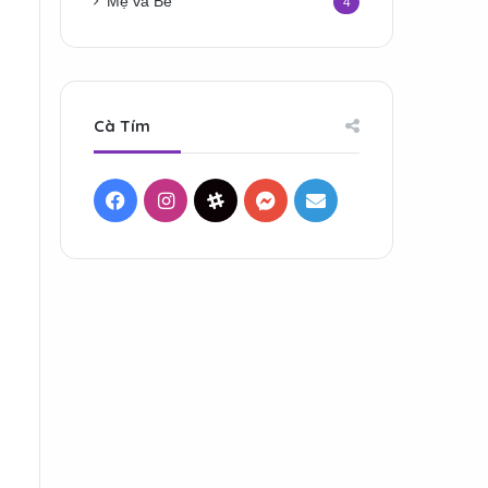
Mẹ và Bé
4
Cà Tím
Facebook
Instagram
Threads
Messenger
Mail