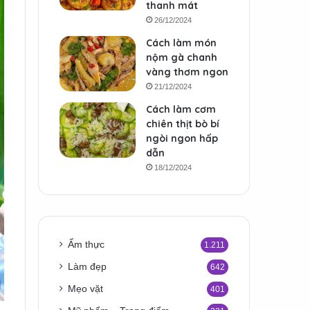
thanh mát
26/12/2024
Cách làm món
nộm gà chanh
vàng thơm ngon
21/12/2024
Cách làm cơm
chiên thịt bò bí
ngòi ngon hấp
dẫn
18/12/2024
Ẩm thực
1.211
Làm đẹp
642
Mẹo vặt
401