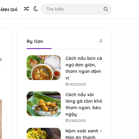
ÁNH GIÁ
Bài viết ngẫu nhiên
Switch skin
Tìm
kiếm
By Gạo
Cách nấu bún cá
p
ngừ đơn giản,
thơm ngon đậm
vị
05/02/2025
Cách nấu xôi
lòng gà tôm khô
thơm ngon, béo
ngậy
03/02/2025
Nộm xoài xanh –
Món ăn thanh