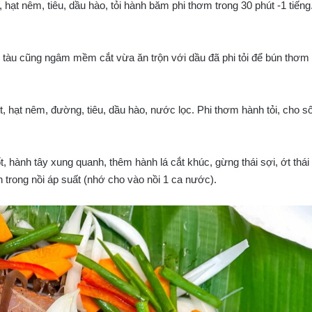
t nêm, tiêu, dầu hào, tỏi hành băm phi thơm trong 30 phút -1 tiếng
tàu cũng ngâm mềm cắt vừa ăn trộn với dầu đã phi tỏi để bún thơm
 hạt nêm, đường, tiêu, dầu hào, nước lọc. Phi thơm hành tỏi, cho số
ốt, hành tây xung quanh, thêm hành lá cắt khúc, gừng thái sợi, ớt thái
bên trong nồi áp suất (nhớ cho vào nồi 1 ca nước).