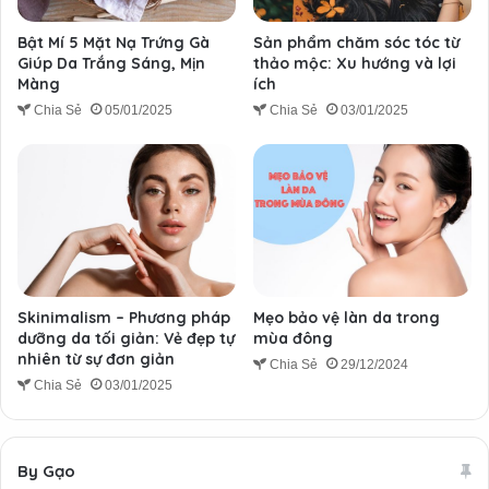
Bật Mí 5 Mặt Nạ Trứng Gà
Sản phẩm chăm sóc tóc từ
Giúp Da Trắng Sáng, Mịn
thảo mộc: Xu hướng và lợi
Màng
ích
Chia Sẻ
05/01/2025
Chia Sẻ
03/01/2025
Skinimalism – Phương pháp
Mẹo bảo vệ làn da trong
dưỡng da tối giản: Vẻ đẹp tự
mùa đông
nhiên từ sự đơn giản
Chia Sẻ
29/12/2024
Chia Sẻ
03/01/2025
By Gạo