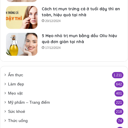
Cách trị mụn trứng cá ở tuổi dậy thì an
toàn, hiệu quả tại nhà
20/12/2024
5 Mẹo nhỏ trị mụn bằng dầu Oliu hiệu
quả đơn giản tại nhà
17/12/2024
Ẩm thực
1.211
Làm đẹp
642
Mẹo vặt
401
Mỹ phẩm – Trang điểm
221
Sức khoẻ
218
Thức uống
74