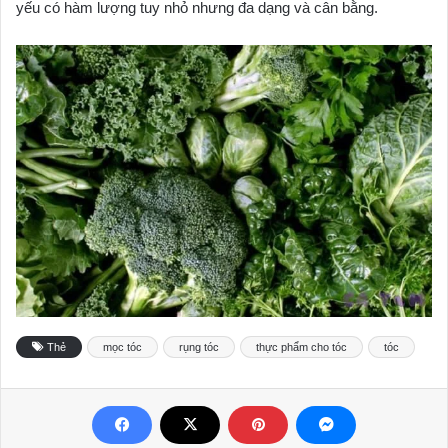
yếu có hàm lượng tuy nhỏ nhưng đa dạng và cân bằng.
Thẻ
mọc tóc
rụng tóc
thực phẩm cho tóc
tóc