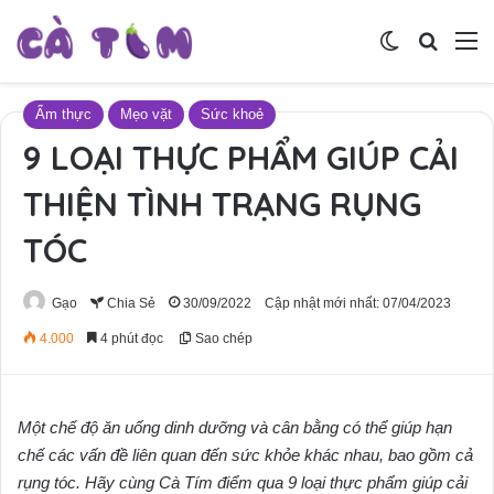
Switch skin
Tìm ki
M
Ẩm thực
Mẹo vặt
Sức khoẻ
9 LOẠI THỰC PHẨM GIÚP CẢI
THIỆN TÌNH TRẠNG RỤNG
TÓC
Gạo
Chia Sẻ
30/09/2022
Cập nhật mới nhất: 07/04/2023
4.000
4 phút đọc
Sao chép
Một chế độ ăn uống dinh dưỡng và cân bằng có thể giúp hạn
chế các vấn đề liên quan đến sức khỏe khác nhau, bao gồm cả
rụng tóc. Hãy cùng Cà Tím điểm qua 9 loại thực phẩm giúp cải