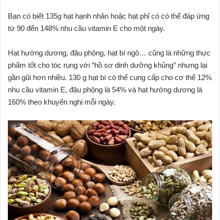
Bạn có biết 135g hạt hạnh nhân hoặc hạt phỉ có có thể đáp ứng
từ 90 đến 148% nhu cầu vitamin E cho một ngày.
Hạt hướng dương, đậu phộng, hạt bí ngô… cũng là những thực
phẩm tốt cho tóc rụng với “hồ sơ dinh dưỡng khủng” nhưng lại
gần gũi hơn nhiều. 130 g hạt bí có thể cung cấp cho cơ thể 12%
nhu cầu vitamin E, đậu phộng là 54% và hạt hướng dương là
160% theo khuyến nghị mỗi ngày.