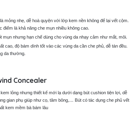
là mỏng nhẹ, dễ hoà quyện với lớp kem nền không để lại vết cộm.
 điểm là khả năng che mụn nhiều không cao.
ốt mụn nhưng hạn chế dùng cho vùng da nhạy cảm như mắt, môi.
t cao, độ bám dính tốt vào các vùng da cần che phủ, dễ tán đều.
g da thường.
wind Concealer
kem lỏng nhưng thiết kế mới lạ dưới dạng bút cushion tiện lợi, dễ
ng gian phụ giúp như cọ, tăm bông,… Bút có tác dụng che phủ vết
chất kem mềm bà bám lâu