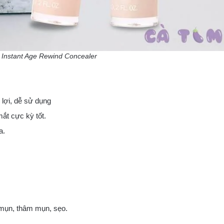
 Instant Age Rewind Concealer
lợi, dễ sử dụng
ắt cực kỳ tốt.
a.
mụn, thâm mụn, sẹo.