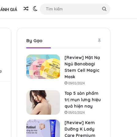
ÁNH GIÁ
Bài viết ngẫu nhiên
Switch skin
Tìm
kiếm
By Gạo
[Review] Mặt Nạ
Ngủ Banobagi
Stem Cell Magic
p
Mask
09/01/2024
Top 5 sản phẩm
trị mụn lưng hiệu
quả hiện nay
05/01/2024
[Review] Kem
Dưỡng K Lady
Care Premium