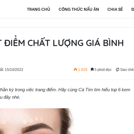
TRANG CHỦ
CÔNG THỨC NẤU ĂN
CHIA SẺ
Đ
T ĐIỂM CHẤT LƯỢNG GIÁ BÌNH
ất: 15/10/2022
1.929
5 phút đọc
Sao ché
hần kỳ trong việc trang điểm. Hãy cùng Cà Tím tìm hiểu top 6 kem
au đây nhé
.