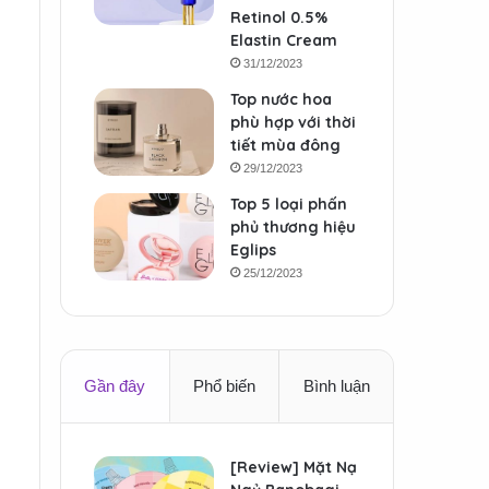
Retinol 0.5%
Elastin Cream
31/12/2023
Top nước hoa
phù hợp với thời
tiết mùa đông
29/12/2023
Top 5 loại phấn
phủ thương hiệu
Eglips
25/12/2023
Gần đây
Phổ biến
Bình luận
[Review] Mặt Nạ