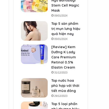
Ngủ Banobagi
Stem Cell Magic
Mask
09/01/2024
Top 5 sản phẩm
trị mụn lưng hiệu
quả hiện nay
05/01/2024
[Review] Kem
Dưỡng K Lady
Care Premium
Retinol 0.5%
Elastin Cream
31/12/2023
Top nước hoa
phù hợp với thời
tiết mùa đông
29/12/2023
Top 5 loại phấn