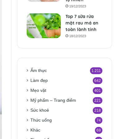
19/12/2023
Top 7 sữa rửa
mặt rau má an
toàn lành tính
18/12/2023
Ẩm thực
1.211
Làm đẹp
642
Mẹo vặt
401
Mỹ phẩm – Trang điểm
221
Sức khoẻ
218
Thức uống
74
Khác
69