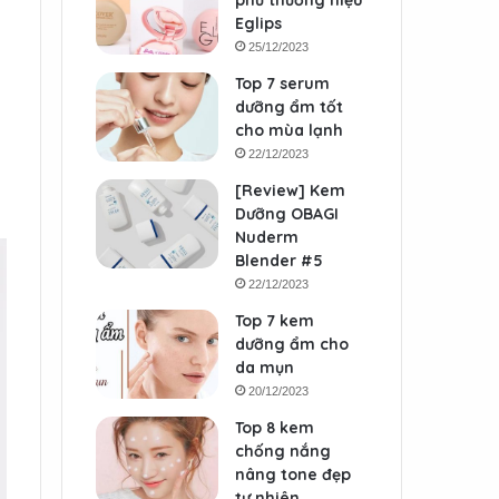
phủ thương hiệu
Eglips
25/12/2023
Top 7 serum
dưỡng ẩm tốt
cho mùa lạnh
22/12/2023
[Review] Kem
Dưỡng OBAGI
Nuderm
Blender #5
22/12/2023
Top 7 kem
dưỡng ẩm cho
da mụn
20/12/2023
Top 8 kem
chống nắng
nâng tone đẹp
tự nhiên