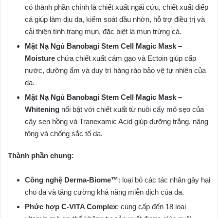
có thành phần chính là chiết xuất ngải cứu, chiết xuất diếp
cá giúp làm dịu da, kiểm soát dầu nhờn, hỗ trợ điều trị và
cải thiện tình trạng mụn, đặc biệt là mụn trứng cá.
Mặt Nạ Ngủ Banobagi Stem Cell Magic Mask –
Moisture
chứa chiết xuất cám gạo và Ectoin giúp cấp
nước, dưỡng ẩm và duy trì hàng rào bảo vệ tự nhiên của
da.
Mặt Nạ Ngủ Banobagi Stem Cell Magic Mask –
Whitening
nổi bật với chiết xuất từ nuôi cấy mô sẹo của
cây sen hồng và Tranexamic Acid giúp dưỡng trắng, nâng
tông và chống sắc tố da.
Thành phần chung:
Công nghệ Derma-Biome™
: loại bỏ các tác nhân gây hại
cho da và tăng cường khả năng miễn dịch của da.
Phức hợp C-VITA Complex
: cung cấp đến 18 loại