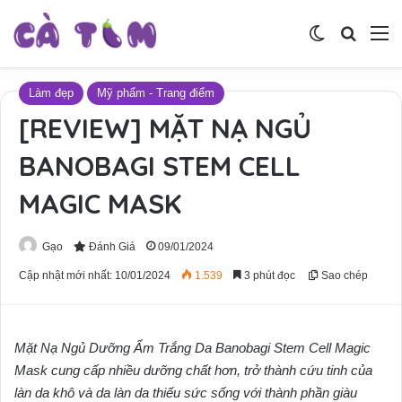
Switch skin
Tìm ki
M
Làm đẹp
Mỹ phẩm - Trang điểm
[REVIEW] MẶT NẠ NGỦ
BANOBAGI STEM CELL
MAGIC MASK
Gạo
Đánh Giá
09/01/2024
Cập nhật mới nhất: 10/01/2024
1.539
3 phút đọc
Sao chép
Mặt Nạ Ngủ Dưỡng Ẩm Trắng Da Banobagi Stem Cell Magic
Mask cung cấp nhiều dưỡng chất hơn, trở thành cứu tinh của
làn da khô và da làn da thiếu sức sống với thành phần giàu