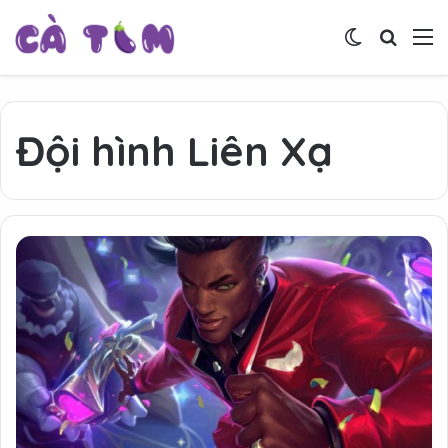
Switch skin
Tìm ki
M
Đội hình Liên Xạ