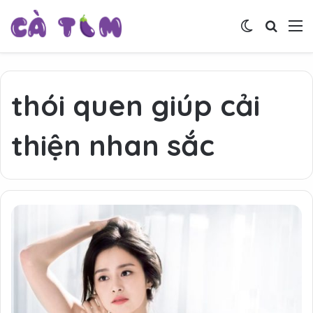
Switch skin
Tìm ki
M
thói quen giúp cải
thiện nhan sắc