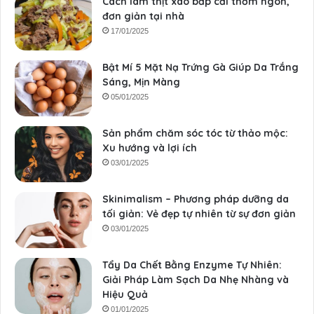
Cách làm thịt xào bắp cải thơm ngon,
đơn giản tại nhà
17/01/2025
Bật Mí 5 Mặt Nạ Trứng Gà Giúp Da Trắng
Sáng, Mịn Màng
05/01/2025
Sản phẩm chăm sóc tóc từ thảo mộc:
Xu hướng và lợi ích
03/01/2025
Skinimalism – Phương pháp dưỡng da
tối giản: Vẻ đẹp tự nhiên từ sự đơn giản
03/01/2025
Tẩy Da Chết Bằng Enzyme Tự Nhiên:
Giải Pháp Làm Sạch Da Nhẹ Nhàng và
Hiệu Quả
01/01/2025