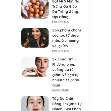
Bật Mí 5 Mặt Nạ
Trứng Gà Giúp
Da Trắng Sáng,
Mịn Màng
05/01/2025
Sản phẩm chăm
sóc tóc từ thảo
mộc: Xu hướng
và lợi ích
03/01/2025
Skinimalism –
Phương pháp
dưỡng da tối
giản: Vẻ đẹp tự
nhiên từ sự đơn
giản
03/01/2025
Tẩy Da Chết
Bằng Enzyme Tự
Nhiên: Giải Pháp