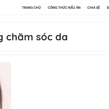
TRANG CHỦ
CÔNG THỨC NẤU ĂN
CHIA SẺ
Đ
g chăm sóc da