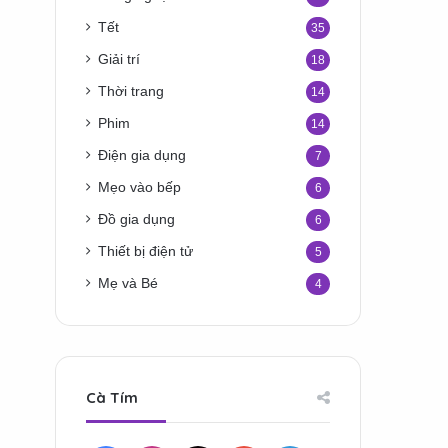
Tết
35
Giải trí
18
Thời trang
14
Phim
14
Điện gia dụng
7
Mẹo vào bếp
6
Đồ gia dụng
6
Thiết bị điện tử
5
Mẹ và Bé
4
Cà Tím