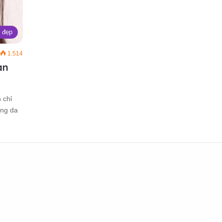
 đẹp
1.514
àn
 chỉ
ỡng da