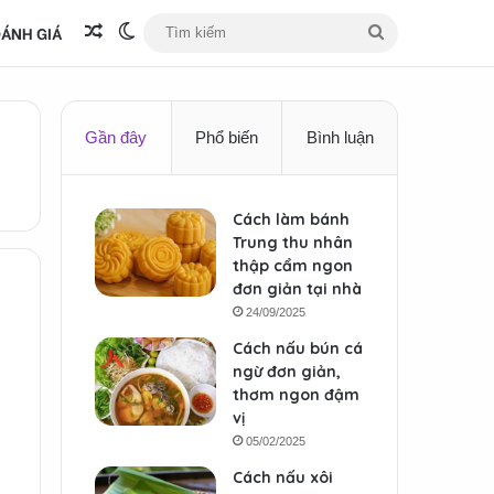
ÁNH GIÁ
Bài viết ngẫu nhiên
Switch skin
Tìm
kiếm
Gần đây
Phổ biến
Bình luận
Cách làm bánh
Trung thu nhân
thập cẩm ngon
đơn giản tại nhà
24/09/2025
Cách nấu bún cá
ngừ đơn giản,
thơm ngon đậm
vị
05/02/2025
Cách nấu xôi