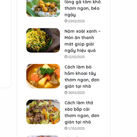
lòng gà tôm khô
thơm ngon, béo
ngậy
03/02/2025
Nộm xoài xanh –
Món ăn thanh
mát giúp giải
ngấy hiệu quả
01/02/2025
Cách làm bò
hầm khoai tây
thơm ngon, đơn
giản tại nhà
30/01/2025
Cách làm thịt
xào bắp cải
thơm ngon, đơn
giản tại nhà
17/01/2025