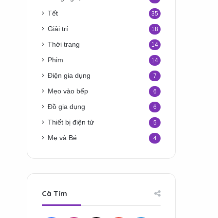
Tết
35
Giải trí
18
Thời trang
14
Phim
14
Điện gia dụng
7
Mẹo vào bếp
6
Đồ gia dụng
6
Thiết bị điện tử
5
Mẹ và Bé
4
Cà Tím