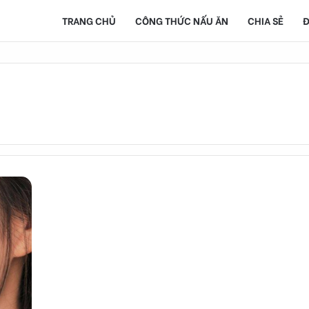
TRANG CHỦ
CÔNG THỨC NẤU ĂN
CHIA SẺ
Đ