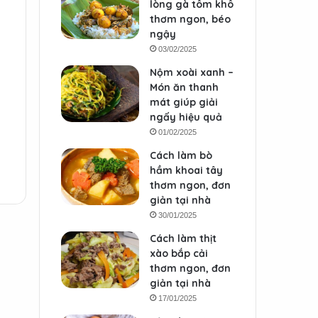
lòng gà tôm khô
thơm ngon, béo
ngậy
03/02/2025
Nộm xoài xanh –
Món ăn thanh
mát giúp giải
ngấy hiệu quả
01/02/2025
Cách làm bò
hầm khoai tây
thơm ngon, đơn
giản tại nhà
30/01/2025
Cách làm thịt
xào bắp cải
thơm ngon, đơn
giản tại nhà
17/01/2025