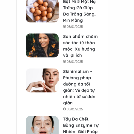
Bật Mí 5 Mặt Nạ
Trứng Gà Giúp
Da Trắng Sáng,
Mịn Màng
05/01/2025
Sản phẩm chăm
sóc tóc từ thảo
mộc: Xu hướng
và lợi ích
03/01/2025
Skinimalism –
Phương pháp
dưỡng da tối
giản: Vẻ đẹp tự
nhiên từ sự đơn
giản
03/01/2025
Tẩy Da Chết
Bằng Enzyme Tự
Nhiên: Giải Pháp