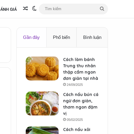
ÁNH GIÁ
Bài viết ngẫu nhiên
Switch skin
Tìm
kiếm
Gần đây
Phổ biến
Bình luận
Cách làm bánh
Trung thu nhân
thập cẩm ngon
đơn giản tại nhà
24/09/2025
Cách nấu bún cá
ngừ đơn giản,
thơm ngon đậm
vị
05/02/2025
Cách nấu xôi