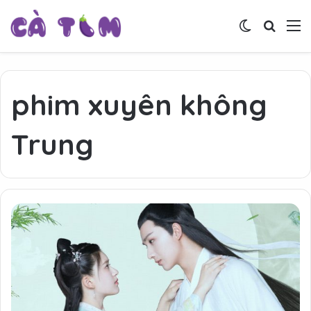
Switch skin
Tìm ki
M
phim xuyên không
Trung