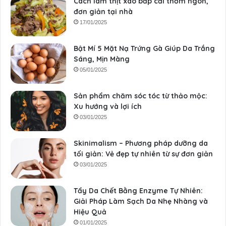
Cách làm thịt xào bắp cải thơm ngon,
đơn giản tại nhà
17/01/2025
Bật Mí 5 Mặt Nạ Trứng Gà Giúp Da Trắng
Sáng, Mịn Màng
05/01/2025
Sản phẩm chăm sóc tóc từ thảo mộc:
Xu hướng và lợi ích
03/01/2025
Skinimalism – Phương pháp dưỡng da
tối giản: Vẻ đẹp tự nhiên từ sự đơn giản
03/01/2025
Tẩy Da Chết Bằng Enzyme Tự Nhiên:
Giải Pháp Làm Sạch Da Nhẹ Nhàng và
Hiệu Quả
01/01/2025