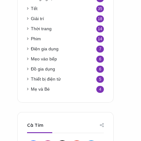
Tết
35
Giải trí
18
Thời trang
14
Phim
14
Điện gia dụng
7
Mẹo vào bếp
6
Đồ gia dụng
6
Thiết bị điện tử
5
Mẹ và Bé
4
Cà Tím