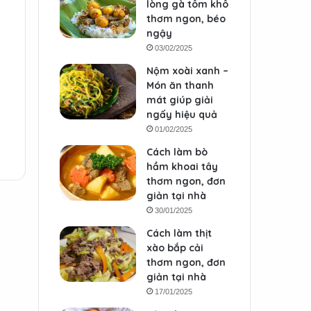
lòng gà tôm khô
thơm ngon, béo
ngậy
03/02/2025
Nộm xoài xanh –
Món ăn thanh
mát giúp giải
ngấy hiệu quả
01/02/2025
Cách làm bò
hầm khoai tây
thơm ngon, đơn
giản tại nhà
30/01/2025
Cách làm thịt
xào bắp cải
thơm ngon, đơn
giản tại nhà
17/01/2025