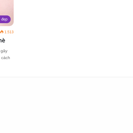
 đẹp
1.513
hè
 gây
m cách