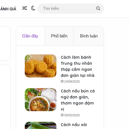
ÁNH GIÁ
Bài viết ngẫu nhiên
Switch skin
Tìm
kiếm
Gần đây
Phổ biến
Bình luận
Cách làm bánh
Trung thu nhân
thập cẩm ngon
đơn giản tại nhà
24/09/2025
Cách nấu bún cá
ngừ đơn giản,
thơm ngon đậm
vị
05/02/2025
Cách nấu xôi