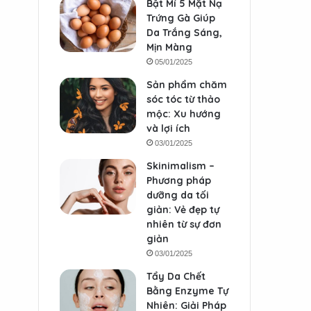
Bật Mí 5 Mặt Nạ
Trứng Gà Giúp
Da Trắng Sáng,
Mịn Màng
05/01/2025
Sản phẩm chăm
sóc tóc từ thảo
mộc: Xu hướng
và lợi ích
03/01/2025
Skinimalism –
Phương pháp
dưỡng da tối
giản: Vẻ đẹp tự
nhiên từ sự đơn
giản
03/01/2025
Tẩy Da Chết
Bằng Enzyme Tự
Nhiên: Giải Pháp