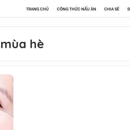
TRANG CHỦ
CÔNG THỨC NẤU ĂN
CHIA SẺ
Đ
 mùa hè