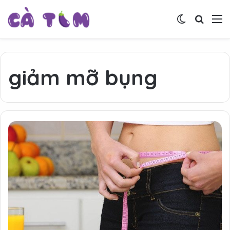
Switch skin
Tìm ki
M
giảm mỡ bụng