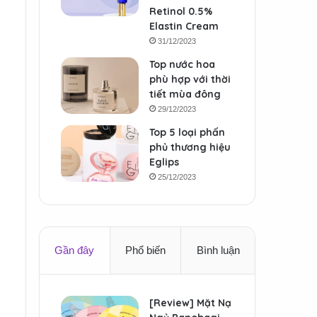
Retinol 0.5%
Elastin Cream
31/12/2023
Top nước hoa
phù hợp với thời
tiết mùa đông
29/12/2023
Top 5 loại phấn
phủ thương hiệu
Eglips
25/12/2023
Gần đây
Phổ biến
Bình luận
[Review] Mặt Nạ