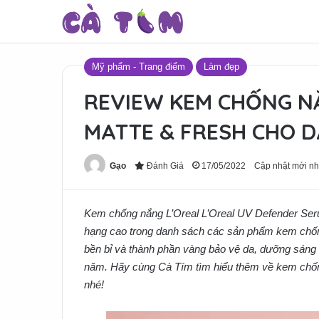
Mỹ phẩm - Trang điểm
Làm đẹp
REVIEW KEM CHỐNG N
MATTE & FRESH CHO D
Gạo
Đánh Giá
17/05/2022
Cập nhật mới nh
Kem chống nắng L’Oreal L’Oreal UV Defender Ser
hạng cao trong danh sách các sản phẩm kem chốn
bền bỉ và thành phần vàng bảo vệ da, dưỡng sáng 
năm. Hãy cùng Cà Tím tìm hiểu thêm về kem chốn
nhé!