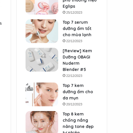
phủ thương hiệu
Eglips
25/12/2023
Top 7 serum
a
dưỡng ẩm tốt
cho mùa lạnh
22/12/2023
[Review] Kem
Dưỡng OBAGI
Nuderm
Blender #5
22/12/2023
Top 7 kem
dưỡng ẩm cho
da mụn
20/12/2023
Top 8 kem
chống nắng
nâng tone đẹp
tự nhiên