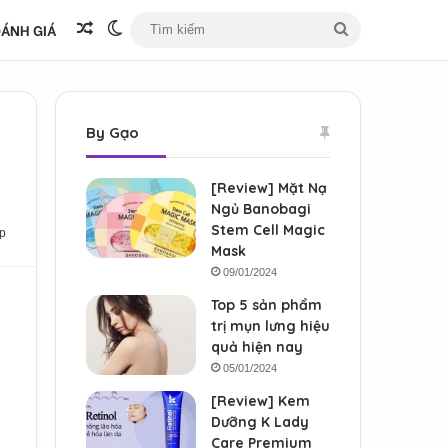
ÁNH GIÁ
Bài viết ngẫu nhiên
Switch skin
Tìm
kiếm
By Gạo
[Review] Mặt Nạ
Ngủ Banobagi
Stem Cell Magic
p
Mask
09/01/2024
Top 5 sản phẩm
trị mụn lưng hiệu
quả hiện nay
05/01/2024
[Review] Kem
Dưỡng K Lady
Care Premium