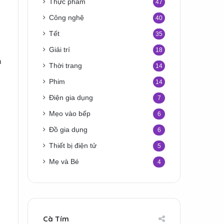
Thực phẩm
47
Công nghệ
40
Tết
35
Giải trí
18
m
Thời trang
14
Phim
14
Điện gia dụng
7
Mẹo vào bếp
6
Đồ gia dụng
6
Thiết bị điện tử
5
Mẹ và Bé
4
Cà Tím