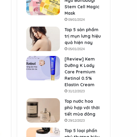
Ngủ Banobagi
Stem Cell Magic
Mask
09/01/2024
Top 5 sản phẩm
trị mụn lưng hiệu
quả hiện nay
05/01/2024
[Review] Kem
Dưỡng K Lady
Care Premium
Retinol 0.5%
Elastin Cream
31/12/2023
Top nước hoa
phù hợp với thời
tiết mùa đông
29/12/2023
Top 5 loại phấn