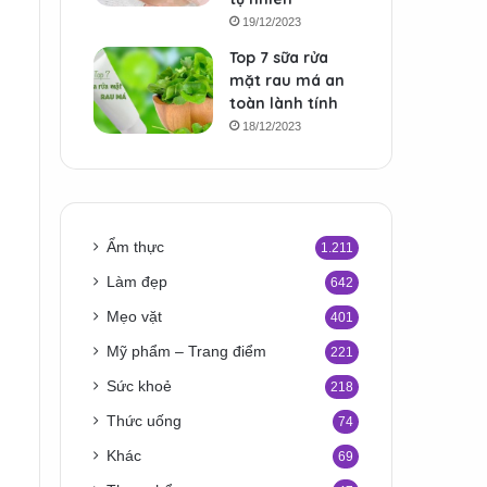
19/12/2023
Top 7 sữa rửa
mặt rau má an
toàn lành tính
18/12/2023
Ẩm thực
1.211
Làm đẹp
642
Mẹo vặt
401
Mỹ phẩm – Trang điểm
221
Sức khoẻ
218
Thức uống
74
Khác
69