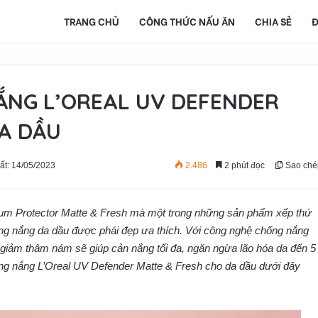
TRANG CHỦ
CÔNG THỨC NẤU ĂN
CHIA SẺ
Đ
ẮNG L’OREAL UV DEFENDER
A DẦU
ất: 14/05/2023
2.486
2 phút đọc
Sao ché
um Protector Matte & Fresh mà một trong những sản phẩm xếp thứ
g nắng da dầu được phái đẹp ưa thích. Với công nghệ chống nắng
giảm thâm nám sẽ giúp cản nắng tối đa, ngăn ngừa lão hóa da đến 5
g nắng L’Oreal UV Defender Matte & Fresh cho da dầu dưới đây